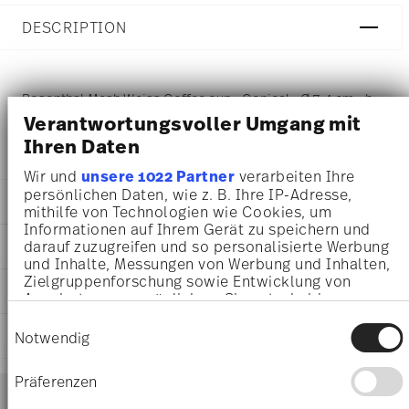
DESCRIPTION
Rosenthal Mesh Weiss Coffee cup - Conical - Ø 7,4 cm - h
Verantwortungsvoller Umgang mit
7,5 cm - 0,180 l, Porcelain White
Ihren Daten
Wir und
unsere 1022 Partner
verarbeiten Ihre
persönlichen Daten, wie z. B. Ihre IP-Adresse,
DETAILS
mithilfe von Technologien wie Cookies, um
Informationen auf Ihrem Gerät zu speichern und
Rosenthal
darauf zuzugreifen und so personalisierte Werbung
DIMENSIONS
Mesh
und Inhalte, Messungen von Werbung und Inhalten,
White
7,40 cm
Zielgruppenforschung sowie Entwicklung von
CARE AND SAFETY INFORMATION
Porcelain
Angeboten zu ermöglichen. Sie entscheiden
10,30 cm
White
darüber, wer Ihre Daten für welche Zwecke nutzt.
8,00 cm
Einwilligungsauswahl
11770-800001-14742
Sie können Ihre Einwilligung jederzeit über die
SHIPPING AND RETURNS
7,50 cm
Notwendig
4012438502595
Cookie-Erklärung oder durch Klicken auf das
0.18 l
Privacy Trigger Symbol ändern oder widerrufen
DE
180 gr
Präferenzen
Services
2015
Footer
0,00 cm
Wenn Sie es erlauben, würden wir auch gerne:
Conical