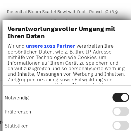
Rosenthal Bloom Scarlet Bowl with foot - Round - Ø 16,9
cm - h 10,3 cm - 0,740 l, Porcelain
Verantwortungsvoller Umgang mit
Ihren Daten
DETAILS
Wir und
unsere 1022 Partner
verarbeiten Ihre
persönlichen Daten, wie z. B. Ihre IP-Adresse,
Rosenthal
mithilfe von Technologien wie Cookies, um
DIMENSIONS
Bloom
Informationen auf Ihrem Gerät zu speichern und
Scarlet
darauf zuzugreifen und so personalisierte Werbung
16,90 cm
CARE AND SAFETY INFORMATION
Porcelain
und Inhalte, Messungen von Werbung und Inhalten,
16,90 cm
Zielgruppenforschung sowie Entwicklung von
Scarlet
16,90 cm
Angeboten zu ermöglichen. Sie entscheiden
10590-405212-22867
SHIPPING AND RETURNS
10,30 cm
darüber, wer Ihre Daten für welche Zwecke nutzt.
4012438580364
Einwilligungsauswahl
0.74 l
Sie können Ihre Einwilligung jederzeit über die
Notwendig
CN
573 gr
Cookie-Erklärung oder durch Klicken auf das
Services
2024
Footer
152 gr
Privacy Trigger Symbol ändern oder widerrufen
December 31, 2026
Präferenzen
725 gr
shipping
Round
Wenn Sie es erlauben, würden wir auch gerne:
4,5850 dm³
Dishwasher Safe
Microwave safe
page
rvice
Directly from
Free 
Informationen über Ihre geografische Lage
Statistiken
manufacturer
orders
erfassen, welche bis auf einige Meter genau