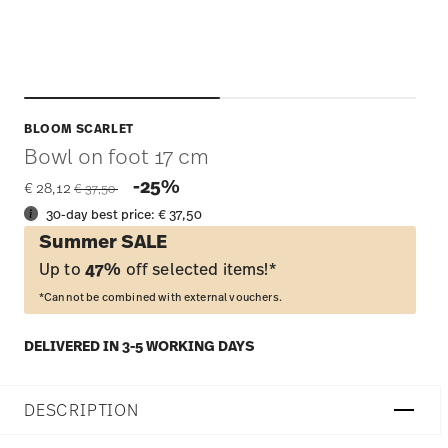
BLOOM SCARLET
Bowl on foot 17 cm
Price reduced from
to
-25%
€ 28,12
€ 37,50
30-day best price:
€ 37,50
Summer SALE
Up to
47%
off selected items!*
*Cannot be combined with external vouchers.
DELIVERED IN 3-5 WORKING DAYS
DESCRIPTION