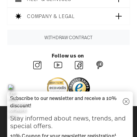
COMPANY & LEGAL
WITHDRAW CONTRACT
Follow us on
Subscribe to our newsletter and receive a 10%
discount!
Discover all our brands
Stay informed about news, trends, and
Beauty & functionality for your home
special offers.
1
10% Coupon for your newsletter registration
Homepage
General terms and conditions
Privacy