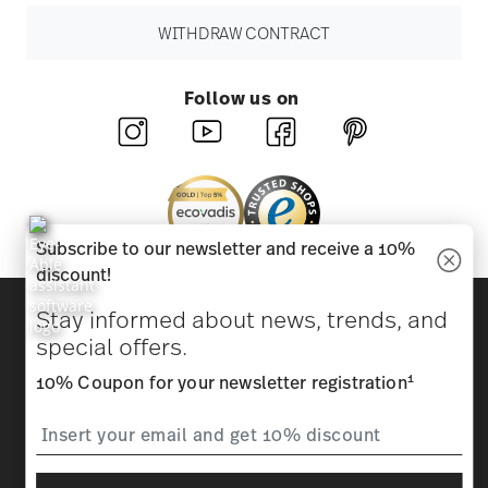
WITHDRAW CONTRACT
Follow us on
Subscribe to our newsletter and receive a 10%
discount!
Discover all our brands
Stay informed about news, trends, and
Beauty & functionality for your home
special offers.
1
10% Coupon for your newsletter registration
Homepage
General terms and conditions
Privacy
policy
Imprint
Change cookie consent
*
All prices incl. VAT and plus
shipping costs.