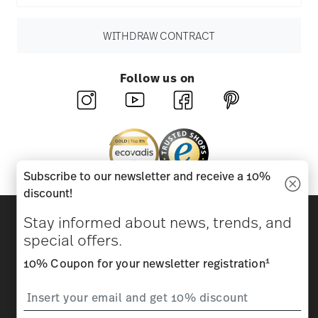
WITHDRAW CONTRACT
Follow us on
Subscribe to our newsletter and receive a 10%
discount!
Discover all our brands
Stay informed about news, trends, and
Beauty & functionality for your home
special offers.
1
10% Coupon for your newsletter registration
Homepage
General terms and conditions
Privacy
policy
Imprint
Change cookie consent