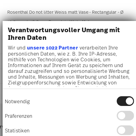
Rosenthal Do not litter Weiss matt Vase - Rectangular - Ø
13,5 cm - h 18,8 cm, Porcelain White Mat
Verantwortungsvoller Umgang mit
Ihren Daten
DETAILS
Wir und
unsere 1022 Partner
verarbeiten Ihre
persönlichen Daten, wie z. B. Ihre IP-Adresse,
Rosenthal
mithilfe von Technologien wie Cookies, um
DIMENSIONS
Do not litter
Informationen auf Ihrem Gerät zu speichern und
Do not litter
darauf zuzugreifen und so personalisierte Werbung
13,50 cm
CARE AND SAFETY INFORMATION
Porcelain
und Inhalte, Messungen von Werbung und Inhalten,
12,40 cm
Zielgruppenforschung sowie Entwicklung von
14146-100102-29428
7,60 cm
Angeboten zu ermöglichen. Sie entscheiden
4012434684578
SHIPPING AND RETURNS
18,80 cm
darüber, wer Ihre Daten für welche Zwecke nutzt.
CN
Einwilligungsauswahl
825 gr
Sie können Ihre Einwilligung jederzeit über die
Notwendig
2013
13,00 cm
Cookie-Erklärung oder durch Klicken auf das
Services
Rectangular
Footer
8,20 cm
Privacy Trigger Symbol ändern oder widerrufen
Präferenzen
20,20 cm
shipping
Wenn Sie es erlauben, würden wir auch gerne:
80 gr
Hand Wash Only
page
rvice
Directly from
Free 
905 gr
Informationen über Ihre geografische Lage
Statistiken
manufacturer
orders
erfassen, welche bis auf einige Meter genau
2,1530 dm³