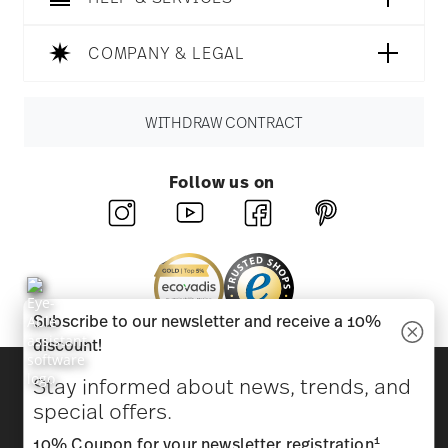
COMPANY & LEGAL
WITHDRAW CONTRACT
Follow us on
Subscribe to our newsletter and receive a 10%
discount!
Discover all our brands
Stay informed about news, trends, and
Beauty & functionality for your home
special offers.
1
10% Coupon for your newsletter registration
Homepage
General terms and conditions
Privacy