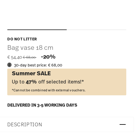
DO NOT LITTER
Bag vase 18 cm
Price reduced from
to
-20%
€ 54,40
€ 68,00
30-day best price:
€ 68,00
Summer SALE
Up to
47%
off selected items!*
*Cannot be combined with external vouchers.
DELIVERED IN 3-5 WORKING DAYS
DESCRIPTION