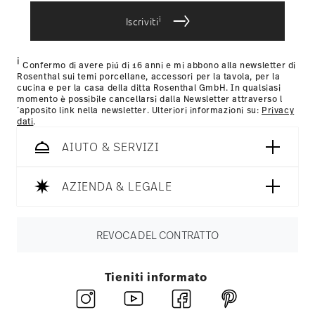
Fornitore del servizio di spedizione:
Spediamo con UPS
bereitgestellt haben oder die sie im Rahmen Ihrer
(consegna standard) in Italia.
i
Iscriviti
Nutzung der Dienste gesammelt haben.
Tracciabilità
Riceverete un codice di tracciamento via e-
mail non appena il vostro pacco verrà spedito.
i
Resi:
Per i resi, si prega di utilizzare il nostro
servizio resi
.
Confermo di avere piú di 16 anni e mi abbono alla newsletter di
Rosenthal sui temi porcellane, accessori per la tavola, per la
cucina e per la casa della ditta Rosenthal GmbH. In qualsiasi
momento è possibile cancellarsi dalla Newsletter attraverso l
´apposito link nella newsletter. Ulteriori informazioni su:
Privacy
dati
.
Lavare a mano
AIUTO & SERVIZI
AZIENDA & LEGALE
CANDLEHOLDER / TABLELIGHTS - Non lasciare mai
candele accese incustodite. Tieni le candele
accese a una distanza di sicurezza. Tienile fuori
REVOCA DEL CONTRATTO
dalla portata di bambini e animali domestici. Non
esporre le candele a correnti d'aria. Usa
Tieniti informato
portacandele/sottobicchieri. Soffoca la fiamma,
non spegnerla con un soffio. Non bruciare vicino a