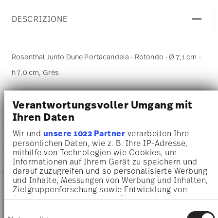
DESCRIZIONE
Rosenthal Junto Dune Portacandela - Rotondo - Ø 7,1 cm -
h 7,0 cm, Grès
Verantwortungsvoller Umgang mit
DETTAGLI
Ihren Daten
Rosenthal
Wir und
unsere 1022 Partner
verarbeiten Ihre
DIMENSIONI
Junto
persönlichen Daten, wie z. B. Ihre IP-Adresse,
Dune
mithilfe von Technologien wie Cookies, um
7,10 cm
AWARD WINNER
Grès
Informationen auf Ihrem Gerät zu speichern und
7,10 cm
Dune
darauf zuzugreifen und so personalisierte Werbung
7,10 cm
und Inhalte, Messungen von Werbung und Inhalten,
21540-405257-65807
INFORMAZIONI SU CURA E
7,00 cm
Zielgruppenforschung sowie Entwicklung von
4012438570808
SICUREZZA
181 gr
Angeboten zu ermöglichen. Sie entscheiden
CN
61 gr
darüber, wer Ihre Daten für welche Zwecke nutzt.
2023
Einwilligungsauswahl
242 gr
Dineus 2019
Sie können Ihre Einwilligung jederzeit über die
SPEDIZIONE E RESI