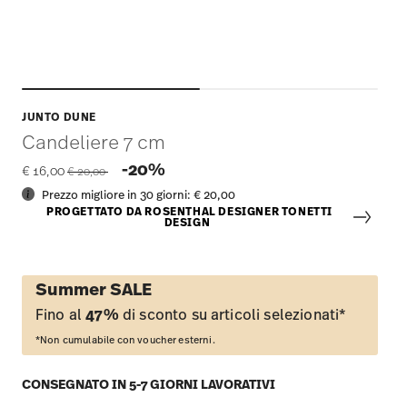
JUNTO DUNE
Candeliere 7 cm
Price reduced from
to
-20%
€ 16,00
€ 20,00
Prezzo migliore in 30 giorni:
€ 20,00
PROGETTATO DA ROSENTHAL DESIGNER TONETTI
DESIGN
Summer SALE
Fino al
47%
di sconto su articoli selezionati*
*Non cumulabile con voucher esterni.
CONSEGNATO IN 5-7 GIORNI LAVORATIVI