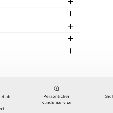
 München | Germany
018
ng | Frankfurt am Main | Germany
Lieferzeiten & Versand
018
on 69,90 € ist die Lieferung in alle
azin | Wien | Austria
önigreich) kostenlos. Für Lieferungen ins
Persönlicher
Sic
ei ab
£135, die Lieferung erfolgt versandkostenfrei.
Kundenservice
ab einem Warenkorbwert von 69,90 CHF
rt