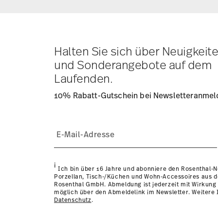
Lieferkosten unter 69,90 €:
Wenn der Wert Ihres Einkauf
Versandkosten an. Für Deutschland betragen diese 4,90
Lieferkosten
hier einsehen
.
Tracking:
Sie erhalten per E-Mail einen Trackingcode, so
Lieferzeit innerhalb Deutschlands:
3-5 Werktage für vorr
Halten Sie sich über Neuigkeit
andere Länder
hier einsehen
.
und Sonderangebote auf dem
Retouren:
Für Retouren nutzen Sie bitte unseren
Retour
Laufenden.
10% Rabatt-Gutschein bei Newsletteranme
Nur von Hand reinigen
CANDLEHOLDER / TABLELIGHTS - Brennende Kerzen
lassen.Abstand zwischen brennenden Kerzen beac
i
Kindern und Haustieren halten.Kerzen nicht in Zuglu
Ich bin über 16 Jahre und abonniere den Rosenthal-
Porzellan, Tisch-/Küchen und Wohn-Accessoires aus 
benutzen.Flamme ersticken, nicht ausblasen.Nicht
Rosenthal GmbH. Abmeldung ist jederzeit mit Wirkung 
Gegenständen abbrennen.
möglich über den Abmeldelink im Newsletter. Weitere I
Datenschutz
.