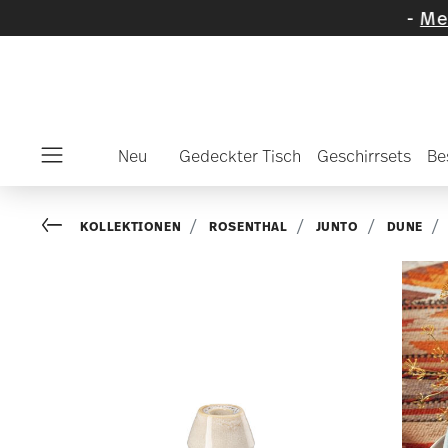
wählte Artikel und Kollektionen
-
Mehr entde
Neu
Gedeckter Tisch
Geschirrsets
Be
Menu
Go back
KOLLEKTIONEN
ROSENTHAL
JUNTO
DUNE