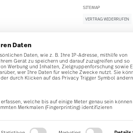
SITEMAP
VERTRAG WIDERRUFEN
hren Daten
Folgen Sie uns
nen Rabatt im Wert
auf
önlichen Daten, wie z. B. Ihre IP-Adresse, mithilfe von
Ihrem Gerät zu speichern und darauf zuzugreifen und so
von Werbung und Inhalten, Zielgruppenforschung sowie 
d
rüber, wer Ihre Daten für welche Zwecke nutzt. Sie kön
oder durch Klicken auf das Privacy Trigger Symbol änder
Entdecken Sie unsere Marken
Design & Funktionalität für Ihr Zuhause
erfassen, welche bis auf einige Meter genau sein können
i
Anmelden
ge
AGB
Datenschutzhinweise
Impressum
Cookie-Einwilligu
mmten Merkmalen (Fingerprinting) identifizieren
Daten verarbeitet werden, und legen Sie Ihre Präferenzen
und um Porzellan,
*
Alle Preise inkl. MwSt. und
zzgl. Versandkosten.
l GmbH. Abmeldung ist
zess eingeben. Eine Kombination mit anderen Gutscheinen/ Rabattaktionen ist 
nk im Newsletter. Weitere
© 2025 Rosenthal GmbH. All rights reserved
u personalisieren, Funktionen für soziale Medien anbiet
Details
Statistiken
Marketing