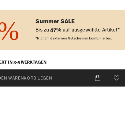
Summer SALE
Bis zu
47%
auf ausgewählte Artikel*
*Nicht mit externen Gutscheinen kombinierbar.
ERT IN 3-5 WERKTAGEN
DEN WARENKORB LEGEN
Add To Wis