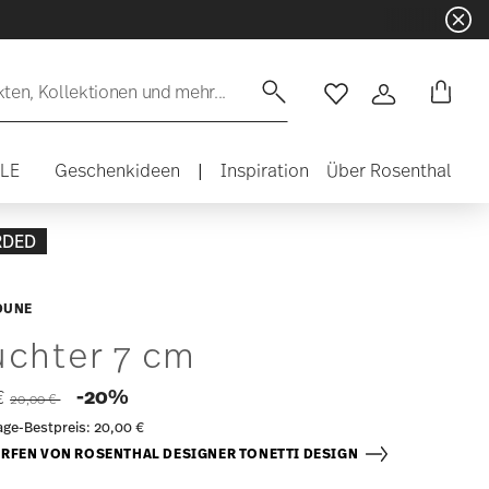
en, Kollektionen und mehr...
Wishlist
Anmelden
ALE
Geschenkideen
|
Inspiration
Über Rosenthal
RDED
DUNE
uchter 7 cm
Price reduced from
to
-20%
 €
20,00 €
age-Bestpreis:
20,00 €
RFEN VON ROSENTHAL DESIGNER TONETTI DESIGN