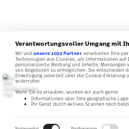
Verantwortungsvoller Umgang mit I
Abonnieren Sie unseren Newsletter und erhalten Sie ei
Wir und
unsere 1022 Partner
verarbeiten Ihre pers
von 10%!
Technologien wie Cookies, um Informationen auf 
personalisierte Werbung und Inhalte, Messungen 
Halten Sie sich über Neuigkeiten, Trends un
von Angeboten zu ermöglichen. Sie entscheiden da
Sonderangebote auf dem Laufenden.
Einwilligung jederzeit über die Cookie-Erklärung 
widerrufen
1
10% Rabatt-Gutschein bei Newsletteranmeldung
Wenn Sie es erlauben, würden wir auch gerne:
Informationen über Ihre geografische Lage 
Homepa
Ihr Gerät durch aktives Scannen nach besti
i
Erfahren Sie mehr darüber, wie Ihre persönlichen 
Ich bin über 16 Jahre und abonniere den Rosenthal-Newsletter r
Tisch-/Küchen und Wohn-Accessoires aus dem Haus der Rosentha
Abschnitt Einzelheiten
fest.
1
Sie können den Code bei Ihrem nächsten Einkauf direkt im Bestellpro
jederzeit mit Wirkung für die Zukunft möglich über den Abmeldeli
Keine Barauszahlung, Restbetrag verfällt.
Mehr lesen
Einwilligungsauswahl
Infos unter:
Datenschutz
.
Wir verwenden Cookies, um Inhalte und Anzeigen z
Notwendig
Präferenzen