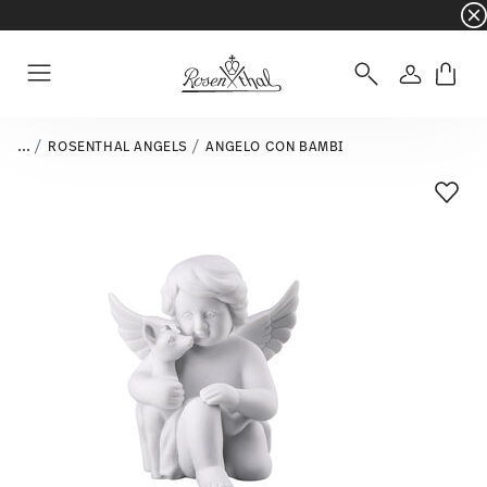
☀️ Summer SALE su articoli e collezioni selezi
Accedi
Menu
...
ROSENTHAL ANGELS
ANGELO CON BAMBI
Lista