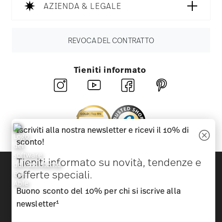
AZIENDA & LEGALE
REVOCA DEL CONTRATTO
Tieniti informato
Iscriviti alla nostra newsletter e ricevi il 10% di
sconto!
Tieniti informato su novità, tendenze e
Scopri tutti i nostri brand
offerte speciali.
Bellezza e funzionalità per la tua casa
Buono sconto del 10% per chi si iscrive alla
Homepage
CGC
Tutela della privacy
Informazioni
1
newsletter
legali obbligatorie
Modificare il consenso ai cookie