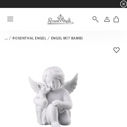
☀️ Summer SALE auf ausgewählte Artikel und 
Anmelde
Menu
...
ROSENTHAL ENGEL
ENGEL MIT BAMBI
Add T