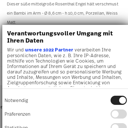
Dieser süße mittelgroße Rosenthal Engel hält verschmust
ein Bambi im Arm - Ø 8,6 cm - h 10,0 cm, Porzellan, Weiss
Matt
Verantwortungsvoller Umgang mit
Ihren Daten
DETAILS
Wir und
unsere 1022 Partner
verarbeiten Ihre
persönlichen Daten, wie z. B. Ihre IP-Adresse,
Rosenthal
MA
ß
E
mithilfe von Technologien wie Cookies, um
Angels
Informationen auf Ihrem Gerät zu speichern und
Weiss Matt
8,60 cm
darauf zuzugreifen und so personalisierte Werbung
LIEFERUNG UND RÜCKSENDUNG
Porzellan
8,60 cm
und Inhalte, Messungen von Werbung und Inhalten,
White Matte
8,60 cm
Zielgruppenforschung sowie Entwicklung von
69055-000102-90533
Services
10,00 cm
Angeboten zu ermöglichen. Sie entscheiden
Footer
4012438568447
darüber, wer Ihre Daten für welche Zwecke nutzt.
193 gr
Einwilligungsauswahl
CN
Sie können Ihre Einwilligung jederzeit über die
15,40 cm
Notwendig
2023
Cookie-Erklärung oder durch Klicken auf das
12,40 cm
Lieferzeiten & Versand
rvice
Direkt vom Hersteller
Versand
Privacy Trigger Symbol ändern oder widerrufen
11,50 cm
Präferenzen
89 gr
Versandkostenfrei ab 69,90 €:
Ab einem Warenkorbwert
Wenn Sie es erlauben, würden wir auch gerne:
Ware
282 gr
von 69,90 € ist die Lieferung in alle Lieferländer
Informationen über Ihre geografische Lage
Statistiken