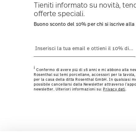
consegna per altri paesi
Tieniti informato su novità, te
qui
.
Fornitore del servizio di spedizione:
Spediamo con UPS (
offerte speciali.
Tracciabilità
Riceverete un codice di tracciamento via e
Resi:
Per i resi, si prega di utilizzare il nostro
servizio re
Buono sconto del 10% per chi si iscrive alla
i
Confermo di avere piú di 16 anni e mi abbono alla new
Rosenthal sui temi porcellane, accessori per la tavola,
per la casa della ditta Rosenthal GmbH. In qualsiasi 
possibile cancellarsi dalla Newsletter attraverso l´appo
newsletter. Ulteriori informazioni su:
Privacy dati
.