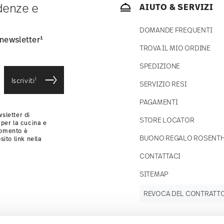
ndenze e
AIUTO & SERVIZI
consegna standard) in Italia.
-mail non appena il vostro pacco verrà spedito.
DOMANDE FREQUENTI
si
.
1
 newsletter
TROVA IL MIO ORDINE
SPEDIZIONE
i
Iscriviti
SERVIZIO RESI
PAGAMENTI
sletter di
STORE LOCATOR
 per la cucina e
momento è
BUONO REGALO ROSENT
sito link nella
CONTATTACI
SITEMAP
REVOCA DEL CONTRATT