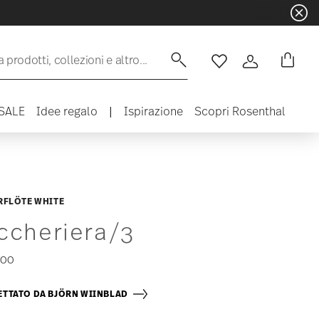
 prodotti, collezioni e altro...
Lista desideri
Accedi
SALE
Idee regalo
|
Ispirazione
Scopri Rosenthal
RFLÖTE WHITE
ccheriera/3
,00
TTATO DA BJÖRN WIINBLAD