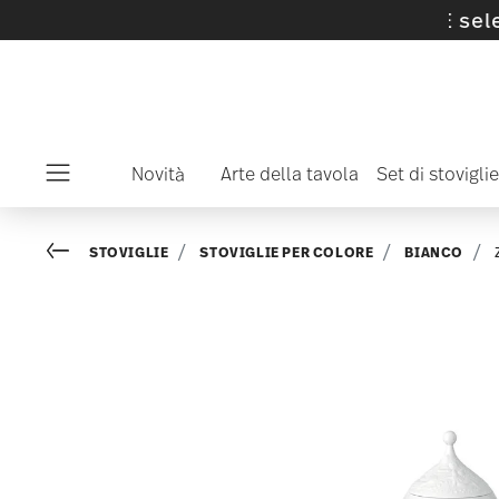
su articoli e collezioni SALE selezionati -
sco
Novità
Arte della tavola
Set di stoviglie
Menu
Go back
STOVIGLIE
STOVIGLIE PER COLORE
BIANCO