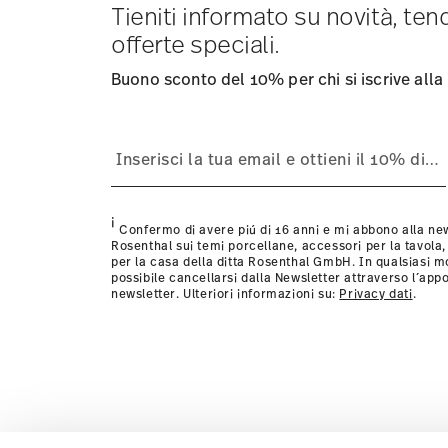
consegna per altri paesi
Tieniti informato su novità, te
qui
.
Fornitore del servizio di spedizione:
Spediamo con UPS (
offerte speciali.
Tracciabilità
Riceverete un codice di tracciamento via e
Resi:
Per i resi, si prega di utilizzare il nostro
servizio re
Buono sconto del 10% per chi si iscrive alla
i
Confermo di avere piú di 16 anni e mi abbono alla new
Rosenthal sui temi porcellane, accessori per la tavola,
per la casa della ditta Rosenthal GmbH. In qualsiasi 
possibile cancellarsi dalla Newsletter attraverso l´appo
newsletter. Ulteriori informazioni su:
Privacy dati
.