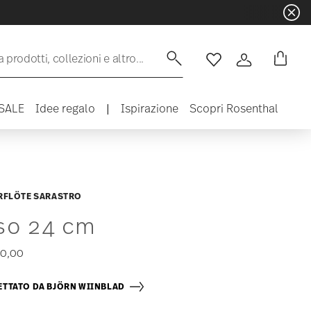
 prodotti, collezioni e altro...
Lista desideri
Accedi
SALE
Idee regalo
|
Ispirazione
Scopri Rosenthal
RFLÖTE SARASTRO
so 24 cm
00,00
TTATO DA BJÖRN WIINBLAD