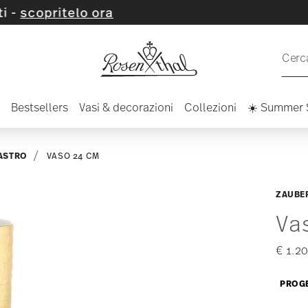
ritelo ora
Cerca
Bestsellers
Vasi & decorazioni
Collezioni
☀️ Summer 
ASTRO
VASO 24 CM
ZAUBE
Va
€ 1.2
PROGE