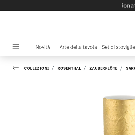
SALE su articoli e collezioni selezionati -
scop
Novità
Arte della tavola
Set di stoviglie
Menu
Go back
COLLEZIONI
ROSENTHAL
ZAUBERFLÖTE
SAR