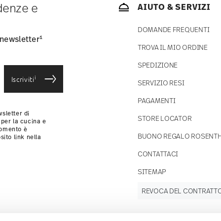
ndenze e
AIUTO & SERVIZI
consegna standard) in Italia.
-mail non appena il vostro pacco verrà spedito.
DOMANDE FREQUENTI
si
.
1
 newsletter
TROVA IL MIO ORDINE
SPEDIZIONE
i
Iscriviti
SERVIZIO RESI
PAGAMENTI
sletter di
STORE LOCATOR
 per la cucina e
momento è
BUONO REGALO ROSENT
sito link nella
CONTATTACI
SITEMAP
REVOCA DEL CONTRATT