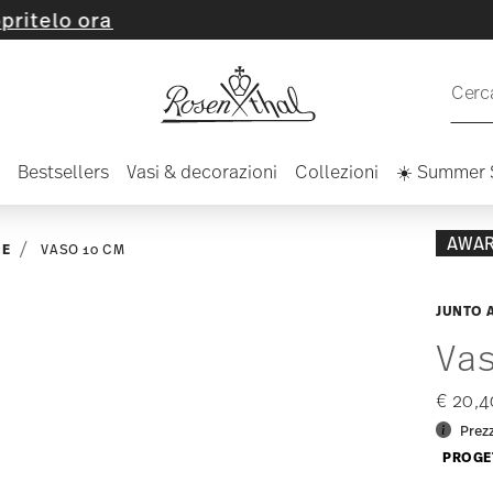
 ora
Cerca
Bestsellers
Vasi & decorazioni
Collezioni
☀️ Summer 
AWA
NE
VASO 10 CM
JUNTO 
Va
€ 20,
Prezz
PROGE