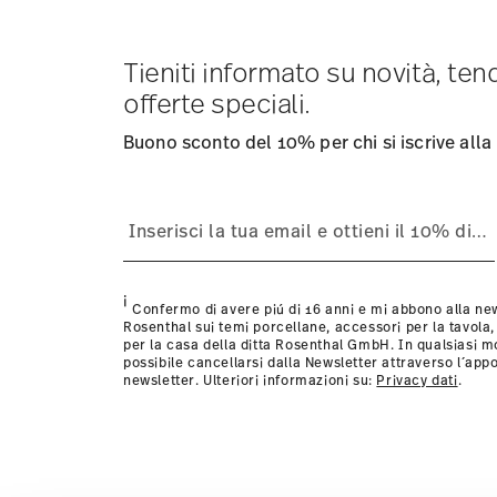
visualizzare i costi di spedizione
qui
.
Tempi di spedizione in Italia:
5-7 giorni lavorativi per gli
consegna per altri paesi
Tieniti informato su novità, te
qui
.
Fornitore del servizio di spedizione:
Spediamo con UPS (
offerte speciali.
Tracciabilità
Riceverete un codice di tracciamento via e
Resi:
Per i resi, si prega di utilizzare il nostro
servizio re
Buono sconto del 10% per chi si iscrive alla
Lavare a mano
i
Confermo di avere piú di 16 anni e mi abbono alla new
Rosenthal sui temi porcellane, accessori per la tavola,
per la casa della ditta Rosenthal GmbH. In qualsiasi 
possibile cancellarsi dalla Newsletter attraverso l´appo
newsletter. Ulteriori informazioni su:
Privacy dati
.