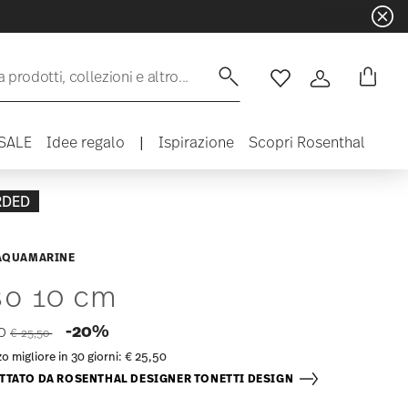
 prodotti, collezioni e altro...
Lista desideri
Accedi
SALE
Idee regalo
|
Ispirazione
Scopri Rosenthal
RDED
AQUAMARINE
so 10 cm
Price reduced from
to
-20%
40
€ 25,50
o migliore in 30 giorni:
€ 25,50
TTATO DA ROSENTHAL DESIGNER TONETTI DESIGN