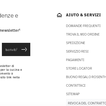
 articoli in stock. Puoi visualizzare i tempi di
ndenze e
AIUTO & SERVIZI
consegna standard) in Italia.
-mail non appena il vostro pacco verrà spedito.
DOMANDE FREQUENTI
si
.
1
 newsletter
TROVA IL MIO ORDINE
SPEDIZIONE
i
Iscriviti
SERVIZIO RESI
PAGAMENTI
sletter di
STORE LOCATOR
 per la cucina e
momento è
BUONO REGALO ROSENT
sito link nella
CONTATTACI
SITEMAP
REVOCA DEL CONTRATT