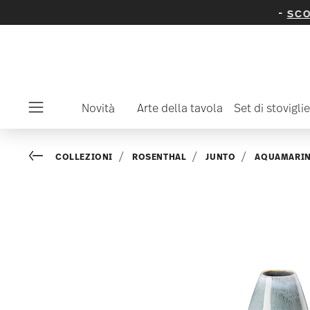
u articoli e collezioni selezionati -
scopritelo
Novità
Arte della tavola
Set di stoviglie
Menu
Go back
COLLEZIONI
ROSENTHAL
JUNTO
AQUAMARI