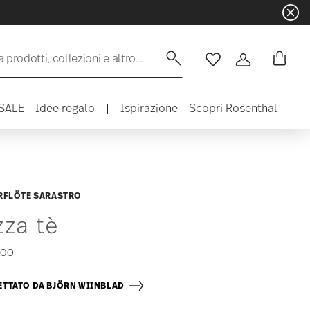
 prodotti, collezioni e altro...
Lista desideri
Accedi
SALE
Idee regalo
|
Ispirazione
Scopri Rosenthal
RFLÖTE SARASTRO
zza tè
,00
TTATO DA BJÖRN WIINBLAD