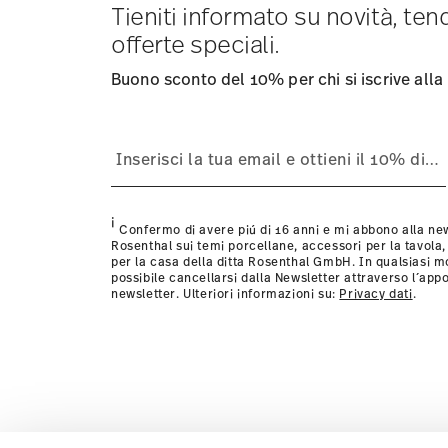
consegna per altri paesi
Tieniti informato su novità, te
qui
.
Fornitore del servizio di spedizione:
Spediamo con UPS (
offerte speciali.
Tracciabilità
Riceverete un codice di tracciamento via e
Resi:
Per i resi, si prega di utilizzare il nostro
servizio re
Buono sconto del 10% per chi si iscrive alla
i
Confermo di avere piú di 16 anni e mi abbono alla new
Rosenthal sui temi porcellane, accessori per la tavola,
per la casa della ditta Rosenthal GmbH. In qualsiasi 
possibile cancellarsi dalla Newsletter attraverso l´appo
newsletter. Ulteriori informazioni su:
Privacy dati
.