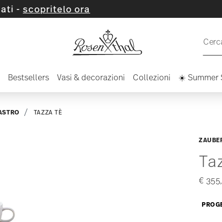
elo ora
Cerca
Bestsellers
Vasi & decorazioni
Collezioni
☀️ Summer 
ASTRO
TAZZA TÈ
ZAUBE
Ta
€ 355
PROGE