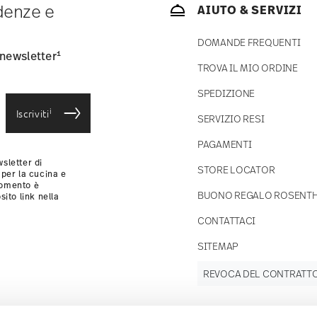
ndenze e
AIUTO & SERVIZI
consegna standard) in Italia.
-mail non appena il vostro pacco verrà spedito.
DOMANDE FREQUENTI
si
.
1
 newsletter
TROVA IL MIO ORDINE
SPEDIZIONE
i
Iscriviti
SERVIZIO RESI
PAGAMENTI
sletter di
STORE LOCATOR
 per la cucina e
momento è
BUONO REGALO ROSENT
sito link nella
CONTATTACI
SITEMAP
REVOCA DEL CONTRATT