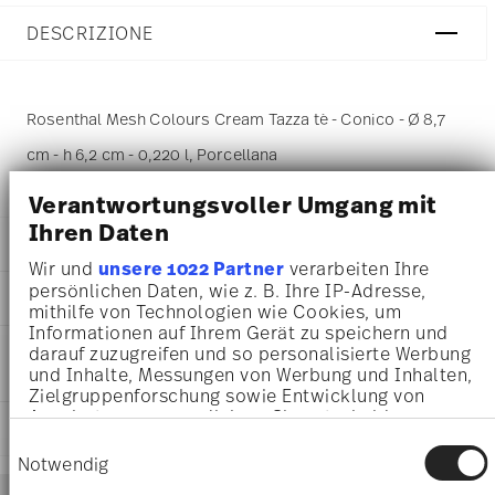
DESCRIZIONE
Rosenthal Mesh Colours Cream Tazza tè - Conico - Ø 8,7
cm - h 6,2 cm - 0,220 l, Porcellana
Verantwortungsvoller Umgang mit
Ihren Daten
DETTAGLI
Wir und
unsere 1022 Partner
verarbeiten Ihre
Rosenthal
persönlichen Daten, wie z. B. Ihre IP-Adresse,
DIMENSIONI
Mesh
mithilfe von Technologien wie Cookies, um
Colours Cream
Informationen auf Ihrem Gerät zu speichern und
8,70 cm
INFORMAZIONI SU CURA E
darauf zuzugreifen und so personalisierte Werbung
Porcellana
11,60 cm
und Inhalte, Messungen von Werbung und Inhalten,
SICUREZZA
Colors Cream
9,40 cm
Zielgruppenforschung sowie Entwicklung von
11770-405153-14642
6,20 cm
Angeboten zu ermöglichen. Sie entscheiden
4012438506432
SPEDIZIONE E RESI
0.22 l
darüber, wer Ihre Daten für welche Zwecke nutzt.
DE
Einwilligungsauswahl
180 gr
Sie können Ihre Einwilligung jederzeit über die
Notwendig
2015
0,00 cm
Cookie-Erklärung oder durch Klicken auf das
Services
Conico