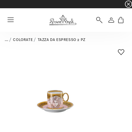
☀️ Summer SALE su articoli e collezioni selezi
Accedi
Menu
...
COLORATE
TAZZA DA ESPRESSO 2 PZ
Lista