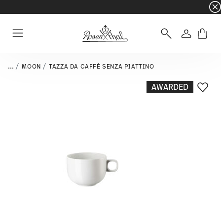
☀️ Summer SALE – Risparmia ancora di più: 5% d
Accedi
Menu
...
MOON
TAZZA DA CAFFÈ SENZA PIATTINO
AWARDED
Lista