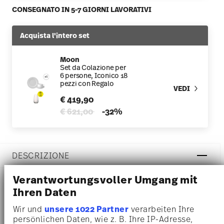
CONSEGNATO IN 5-7 GIORNI LAVORATIVI
Acquista l'intero set
Moon
Set da Colazione per
6 persone, Iconico 18
pezzi con Regalo
VEDI
€ 419,90
Price reduced from
to
€ 621,00
-32%
DESCRIZIONE
Verantwortungsvoller Umgang mit
Ihren Daten
Rosenthal Moon Weiss Tazza caffè - Rotondo - Ø 7,5 cm -
Wir und
unsere 1022 Partner
verarbeiten Ihre
h 6,0 cm - 0,230 l, Porcellana Bianco
persönlichen Daten, wie z. B. Ihre IP-Adresse,