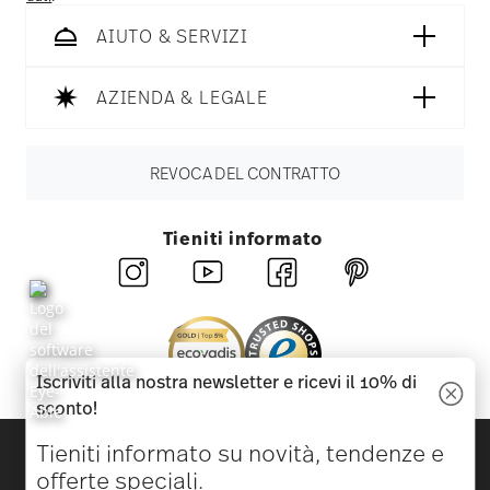
AIUTO & SERVIZI
AZIENDA & LEGALE
REVOCA DEL CONTRATTO
Tieniti informato
Iscriviti alla nostra newsletter e ricevi il 10% di
sconto!
Scopri tutti i nostri brand
Tieniti informato su novità, tendenze e
Bellezza e funzionalità per la tua casa
offerte speciali.