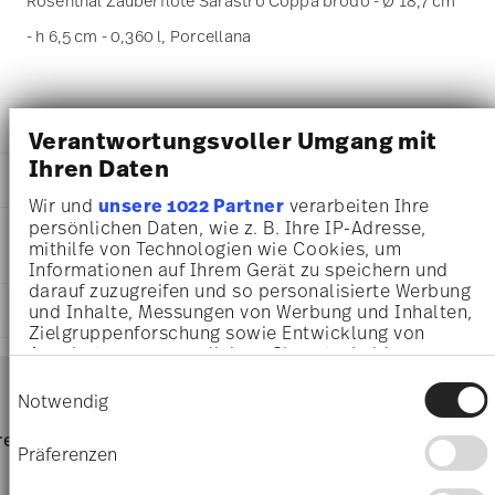
Rosenthal Zauberflöte Sarastro Coppa brodo - Ø 18,7 cm
- h 6,5 cm - 0,360 l, Porcellana
DETTAGLI
Verantwortungsvoller Umgang mit
Ihren Daten
Rosenthal
DIMENSIONI
Zauberflöte
Wir und
unsere 1022 Partner
verarbeiten Ihre
Sarastro
18,70 cm
persönlichen Daten, wie z. B. Ihre IP-Adresse,
INFORMAZIONI SU CURA E
Porcellana
18,70 cm
mithilfe von Technologien wie Cookies, um
SICUREZZA
Sarastro
18,70 cm
Informationen auf Ihrem Gerät zu speichern und
11260-206503-10420
6,50 cm
darauf zuzugreifen und so personalisierte Werbung
4012434014382
SPEDIZIONE E RESI
und Inhalte, Messungen von Werbung und Inhalten,
0.36 l
DE
Zielgruppenforschung sowie Entwicklung von
349 gr
1990
Angeboten zu ermöglichen. Sie entscheiden
21,10 cm
Services
darüber, wer Ihre Daten für welche Zwecke nutzt.
Footer
21,10 cm
Einwilligungsauswahl
Sie können Ihre Einwilligung jederzeit über die
Notwendig
10,80 cm
Cookie-Erklärung oder durch Klicken auf das
376 gr
Sicuro per il contatto con gli
Lavare a mano
Privacy Trigger Symbol ändern oder widerrufen
pagina dedicata alle
resi
Direttamente dal
Spediz
725 gr
Präferenzen
alimenti
spedizioni
produttore
per 
4,8080 dm³
Wenn Sie es erlauben, würden wir auch gerne: