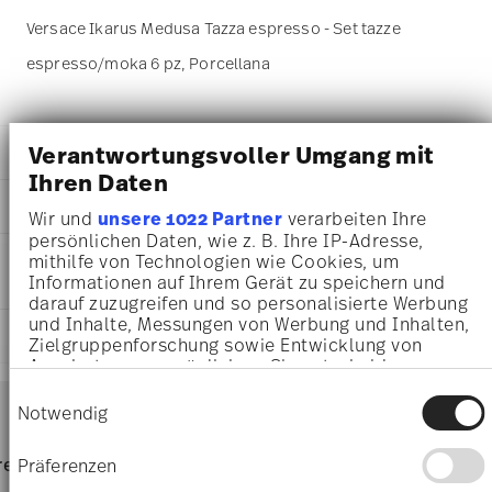
Versace Ikarus Medusa Tazza espresso - Set tazze
espresso/moka 6 pz, Porcellana
Verantwortungsvoller Umgang mit
DETTAGLI
Ihren Daten
Versace
DIMENSIONI
Medusa
Wir und
unsere 1022 Partner
verarbeiten Ihre
Medusa Red
persönlichen Daten, wie z. B. Ihre IP-Adresse,
37,10 cm
INFORMAZIONI SU CURA E
Porcellana
mithilfe von Technologien wie Cookies, um
37,10 cm
Informationen auf Ihrem Gerät zu speichern und
SICUREZZA
Red
12,30 cm
darauf zuzugreifen und so personalisierte Werbung
19300-409605-29254
0.09 l
und Inhalte, Messungen von Werbung und Inhalten,
4012437320930
SPEDIZIONE E RESI
1,03 kg
Zielgruppenforschung sowie Entwicklung von
DE
37,10 cm
Angeboten zu ermöglichen. Sie entscheiden
2005
37,10 cm
darüber, wer Ihre Daten für welche Zwecke nutzt.
Services
Einwilligungsauswahl
12
Footer
12,30 cm
Sie können Ihre Einwilligung jederzeit über die
Notwendig
6
Cookie-Erklärung oder durch Klicken auf das
952 gr
6x Espresso Saucer, 6x Espresso
Privacy Trigger Symbol ändern oder widerrufen
1,98 kg
Resistente al lavaggio in
Sicuro per il contatto con gli
pagina dedicata alle
resi
Direttamente dal
Präferenzen
Spediz
Cup
16,9300 dm³
lavastoviglie
alimenti
spedizioni
produttore
Wenn Sie es erlauben, würden wir auch gerne: