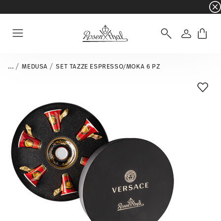
☀️ Summer SALE – Risparmia ancora di più: 5% d
Accedi
Menu
...
MEDUSA
SET TAZZE ESPRESSO/MOKA 6 PZ
Lista