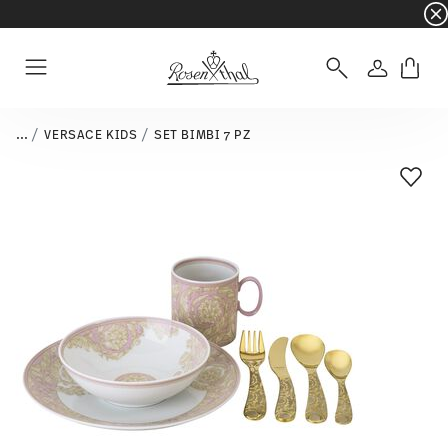
☀️ Summer SALE – Risparmia ancora di più: 5% d
Accedi
Menu
...
VERSACE KIDS
SET BIMBI 7 PZ
Lista