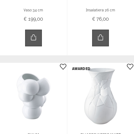
AWARDED
SKUM
PHASES WEISS MATT
Vaso 26 cm
Vaso 30 cm