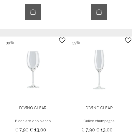
-39%
-39%
DIVINO CLEAR
DIVINO CLEAR
Bicchiere vino bianco
Calice champagne
Price reduced from
to
Price reduced f
to
€ 7,90
€ 13,00
€ 7,90
€ 13,00
Prezzo migliore in 30 giorni:
€ 13,00
Prezzo migliore in 30 giorni:
€ 13,00