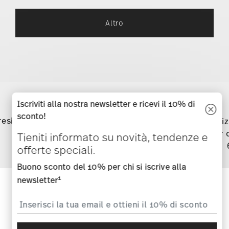
Services
Footer
Iscriviti alla nostra newsletter e ricevi il 10% di
sconto!
resi
Direttamente dal
Spediz
produttore
per 
Tieniti informato su novità, tendenze e
offerte speciali.
Buono sconto del 10% per chi si iscrive alla
1
newsletter
Tieniti informato su novità,
tendenze e offerte speciali.
Buono sconto del 10% per chi si iscrive alla
i
Iscriviti
1
newsletter
i
Confermo di avere piú di 16 anni e mi abbono alla newsletter