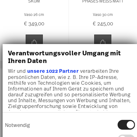
€ 349,00
€ 245,00
Verantwortungsvoller Umgang mit
Ihren Daten
Wir und
unsere 1022 Partner
verarbeiten Ihre
-25%
-25%
persönlichen Daten, wie z. B. Ihre IP-Adresse,
mithilfe von Technologien wie Cookies, um
Informationen auf Ihrem Gerät zu speichern und
darauf zuzugreifen und so personalisierte Werbung
und Inhalte, Messungen von Werbung und Inhalten,
Zielgruppenforschung sowie Entwicklung von
Angeboten zu ermöglichen. Sie entscheiden
darüber, wer Ihre Daten für welche Zwecke nutzt.
Einwilligungsauswahl
Sie können Ihre Einwilligung jederzeit über die
Notwendig
Cookie-Erklärung oder durch Klicken auf das
Privacy Trigger Symbol ändern oder widerrufen
Präferenzen
30 YEARS MUG COLLECTION
JADE BONE CHINA WHITE
Wenn Sie es erlauben, würden wir auch gerne:
Informationen über Ihre geografische Lage
Statistiken
Bicchiere con coperchio / 30 anni
Piatto piano con falda 27 cm