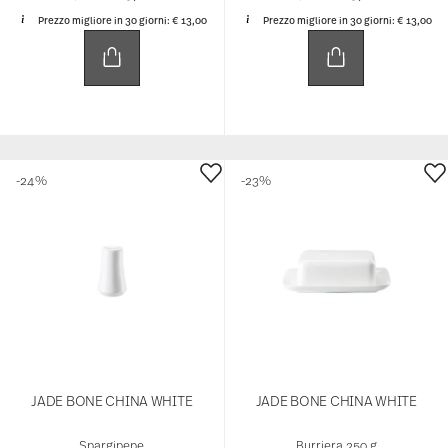
-24%
-23%
JADE BONE CHINA WHITE
JADE BONE CHINA WHITE
Spargipepe
Burriera 250 g
Price reduced from
to
Price reduced 
to
€ 14,50
€ 19,00
€ 35,90
€ 46,50
Prezzo migliore in 30 giorni:
€ 19,00
Prezzo migliore in 30 giorni:
€ 46,50