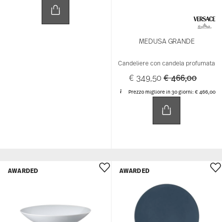
MEDUSA GRANDE
Candeliere con candela profumata
Price reduced 
to
€ 349,50
€ 466,00
Prezzo migliore in 30 giorni:
€ 466,00
AWARDED
AWARDED