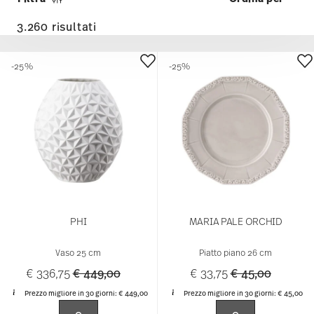
-25%
-25%
PHI
MARIA PALE ORCHID
Vaso 25 cm
Piatto piano 26 cm
Price reduced from
to
Price reduced f
to
€ 336,75
€ 449,00
€ 33,75
€ 45,00
Prezzo migliore in 30 giorni:
€ 449,00
Prezzo migliore in 30 giorni:
€ 45,00