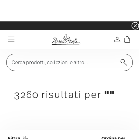
☀️ Summer SALE – Risparmia ancora di più: 5% d
Accedi
Menu
Cerca prodotti, collezioni e altro...
""
3260 risultati per
Filtra
3.260 risultati