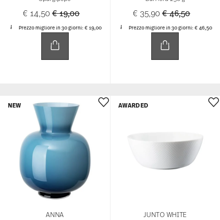
NEW
AWARDED
ANNA
JUNTO WHITE
Vaso 34 cm
Insalatiera 26 cm
€ 199,00
€ 76,00