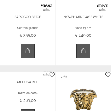
Scatola grande
Vaso 13 cm
€ 355,00
€ 149,00
-25%
MEDUSA RED
Tazza da caffè
€ 269,00