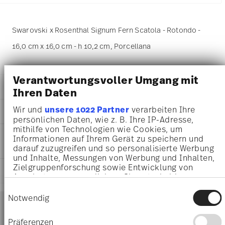
Swarovski x Rosenthal Signum Fern Scatola - Rotondo -
16,0 cm x 16,0 cm - h 10,2 cm, Porcellana
Verantwortungsvoller Umgang mit
DETTAGLI
Ihren Daten
Swarovski x Rosenthal
Wir und
unsere 1022 Partner
verarbeiten Ihre
DIMENSIONI
Swarovski SIGNUM
persönlichen Daten, wie z. B. Ihre IP-Adresse,
Fern
mithilfe von Technologien wie Cookies, um
16,00 cm
INFORMAZIONI SU CURA E
Porcellana
Informationen auf Ihrem Gerät zu speichern und
16,00 cm
SICUREZZA
Fern
darauf zuzugreifen und so personalisierte Werbung
10,20 cm
und Inhalte, Messungen von Werbung und Inhalten,
10570-426349-24905
367 gr
Zielgruppenforschung sowie Entwicklung von
9009657068938
SPEDIZIONE E RESI
16,00 cm
Angeboten zu ermöglichen. Sie entscheiden
DE
16,00 cm
darüber, wer Ihre Daten für welche Zwecke nutzt.
2024
Einwilligungsauswahl
10,20 cm
Sie können Ihre Einwilligung jederzeit über die
Services
Notwendig
Rotondo
Footer
254 gr
Cookie-Erklärung oder durch Klicken auf das
621 gr
Privacy Trigger Symbol ändern oder widerrufen
Präferenzen
2,6110 dm³