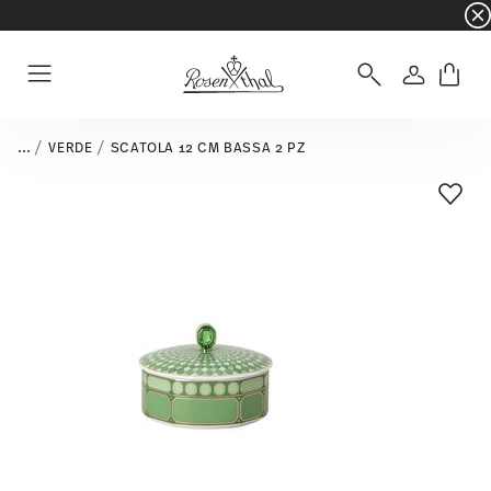
☀️ Summer SALE – Risparmia ancora di più: 5% d
Accedi
Menu
...
VERDE
SCATOLA 12 CM BASSA 2 PZ
Lista