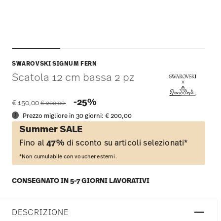
SWAROVSKI SIGNUM FERN
Scatola 12 cm bassa 2 pz
Price reduced from
to
-25%
€ 150,00
€ 200,00
Prezzo migliore in 30 giorni:
€ 200,00
Summer SALE
Fino al
47%
di sconto su articoli selezionati*
*Non cumulabile con voucher esterni.
CONSEGNATO IN 5-7 GIORNI LAVORATIVI
DESCRIZIONE