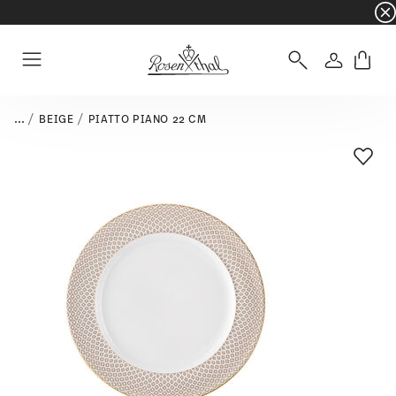
☀️ Summer SALE su articoli e collezioni selezi
Accedi
Menu
...
BEIGE
PIATTO PIANO 22 CM
Lista