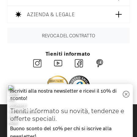
AZIENDA & LEGALE
REVOCA DEL CONTRATTO
Tieniti informato
Iscriviti alla nostra newsletter e ricevi il 10% di
sconto!
Tieniti informato su novità, tendenze e
Scopri tutti i nostri brand
offerte speciali.
Bellezza e funzionalità per la tua casa
Buono sconto del 10% per chi si iscrive alla
Homepage
CGC
Tutela della privacy
Informazioni
1
newsletter