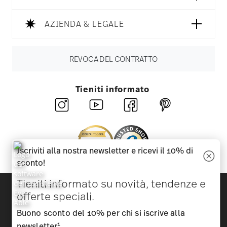
AZIENDA & LEGALE
REVOCA DEL CONTRATTO
Tieniti informato
Iscriviti alla nostra newsletter e ricevi il 10% di
sconto!
Tieniti informato su novità, tendenze e
Scopri tutti i nostri brand
offerte speciali.
Bellezza e funzionalità per la tua casa
Buono sconto del 10% per chi si iscrive alla
Homepage
CGC
Tutela della privacy
Informazioni
1
newsletter