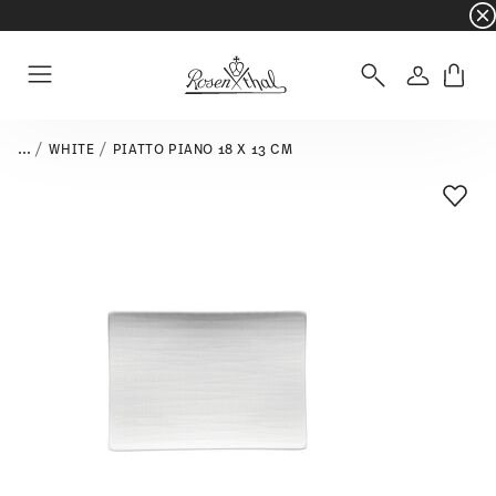
☀️ Summer SALE su articoli e collezioni selezi
Accedi
Menu
...
WHITE
PIATTO PIANO 18 X 13 CM
Lista