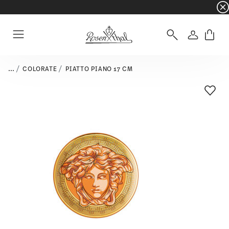
☀️ Summer SALE su articoli e collezioni selezi
Accedi
Menu
...
COLORATE
PIATTO PIANO 17 CM
Lista