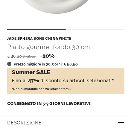
JADE SPHERA BONE CHINA WHITE
Piatto gourmet fondo 30 cm
Price reduced from
to
-20%
€ 46,80
€ 58,50
Prezzo migliore in 30 giorni:
€ 58,50
Summer SALE
Fino al
47%
di sconto su articoli selezionati*
*Non cumulabile con voucher esterni.
CONSEGNATO IN 5-7 GIORNI LAVORATIVI
DESCRIZIONE