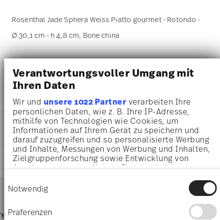
Rosenthal Jade Sphera Weiss Piatto gourmet - Rotondo -
Ø 30,1 cm - h 4,8 cm, Bone china
Verantwortungsvoller Umgang mit
DETTAGLI
Ihren Daten
Rosenthal
DIMENSIONI
Wir und
unsere 1022 Partner
verarbeiten Ihre
Jade Sphera Bone China
persönlichen Daten, wie z. B. Ihre IP-Adresse,
Bianco
30,10 cm
mithilfe von Technologien wie Cookies, um
INFORMAZIONI SU CURA E
Bone china
30,10 cm
Informationen auf Ihrem Gerät zu speichern und
SICUREZZA
White
30,10 cm
darauf zuzugreifen und so personalisierte Werbung
61042-800001-10780
4,80 cm
und Inhalte, Messungen von Werbung und Inhalten,
4012438508238
SPEDIZIONE E RESI
Zielgruppenforschung sowie Entwicklung von
890 gr
CN
Angeboten zu ermöglichen. Sie entscheiden
0,00 cm
2015
darüber, wer Ihre Daten für welche Zwecke nutzt.
164 gr
Einwilligungsauswahl
Services
Rotondo
Sie können Ihre Einwilligung jederzeit über die
Footer
Notwendig
1,05 kg
Cookie-Erklärung oder durch Klicken auf das
Assiette Avec Aile
4,5000 dm³
Privacy Trigger Symbol ändern oder widerrufen
Resistente al lavaggio in
Adatto al forno microonde
Präferenzen
pagina dedicata alle
resi
Direttamente dal
Spediz