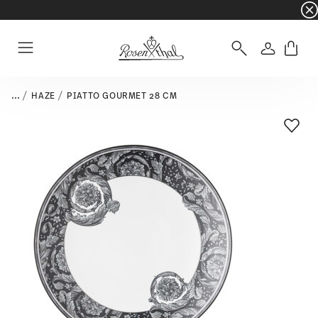
☀️ Summer SALE su articoli e collezioni selezi
Accedi
Menu
...
HAZE
PIATTO GOURMET 28 CM
Lista