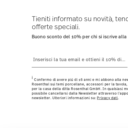
visualizzare i costi di spedizione
qui
.
Tempi di spedizione in Italia:
5-7 giorni lavorativi per gli
consegna per altri paesi
Tieniti informato su novità, te
qui
.
Fornitore del servizio di spedizione:
Spediamo con UPS (
offerte speciali.
Tracciabilità
Riceverete un codice di tracciamento via e
Resi:
Per i resi, si prega di utilizzare il nostro
servizio re
Buono sconto del 10% per chi si iscrive alla
i
Confermo di avere piú di 16 anni e mi abbono alla new
Rosenthal sui temi porcellane, accessori per la tavola,
per la casa della ditta Rosenthal GmbH. In qualsiasi 
possibile cancellarsi dalla Newsletter attraverso l´appo
newsletter. Ulteriori informazioni su:
Privacy dati
.