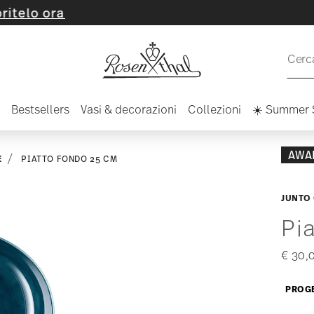
 ora
Cerca
Bestsellers
Vasi & decorazioni
Collezioni
☀️ Summer 
AWA
E
PIATTO FONDO 25 CM
JUNTO
Pi
€ 30,
PROGE