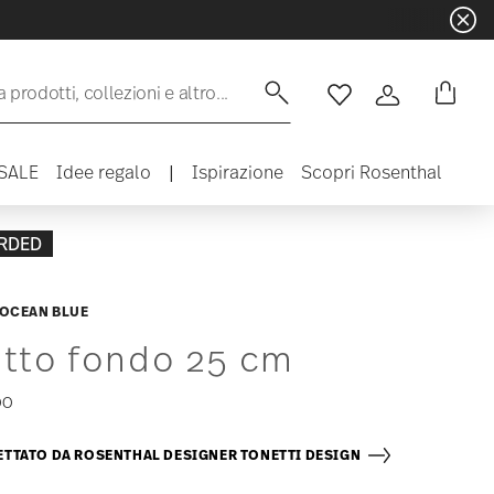
 prodotti, collezioni e altro...
Lista desideri
Accedi
SALE
Idee regalo
|
Ispirazione
Scopri Rosenthal
RDED
 OCEAN BLUE
atto fondo 25 cm
00
TTATO DA ROSENTHAL DESIGNER TONETTI DESIGN