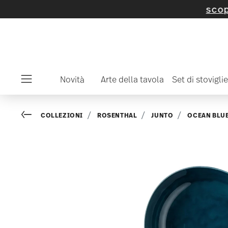
u articoli e collezioni selezionati -
scopritelo
Novità
Arte della tavola
Set di stoviglie
Menu
Go back
COLLEZIONI
ROSENTHAL
JUNTO
OCEAN BLU