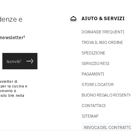
 articoli in stock. Puoi visualizzare i tempi di
ndenze e
AIUTO & SERVIZI
consegna standard) in Italia.
-mail non appena il vostro pacco verrà spedito.
DOMANDE FREQUENTI
si
.
1
 newsletter
TROVA IL MIO ORDINE
SPEDIZIONE
i
Iscriviti
SERVIZIO RESI
PAGAMENTI
sletter di
STORE LOCATOR
 per la cucina e
momento è
BUONO REGALO ROSENT
sito link nella
CONTATTACI
SITEMAP
REVOCA DEL CONTRATT