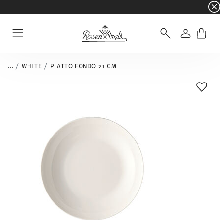
☀️ Summer SALE su articoli e collezioni selezi
Accedi
Menu
...
WHITE
PIATTO FONDO 21 CM
Lista