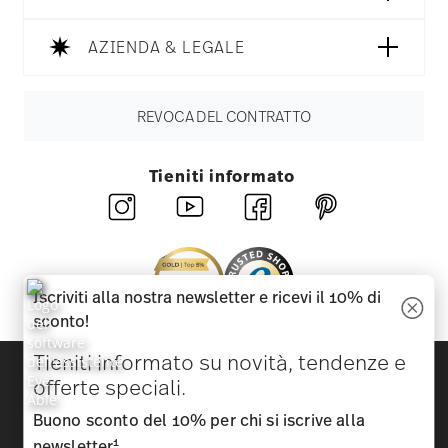
AZIENDA & LEGALE
REVOCA DEL CONTRATTO
Tieniti informato
Iscriviti alla nostra newsletter e ricevi il 10% di
sconto!
Tieniti informato su novità, tendenze e
Scopri tutti i nostri brand
offerte speciali.
Bellezza e funzionalità per la tua casa
Buono sconto del 10% per chi si iscrive alla
Homepage
CGC
Tutela della privacy
Informazioni
1
newsletter