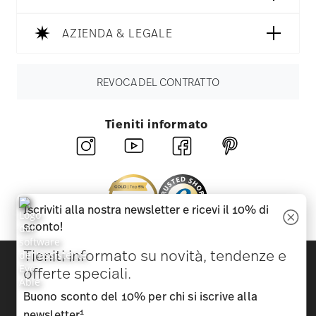
AZIENDA & LEGALE
REVOCA DEL CONTRATTO
Tieniti informato
Iscriviti alla nostra newsletter e ricevi il 10% di
sconto!
Tieniti informato su novità, tendenze e
Scopri tutti i nostri brand
offerte speciali.
Bellezza e funzionalità per la tua casa
Buono sconto del 10% per chi si iscrive alla
Homepage
CGC
Tutela della privacy
Informazioni
1
newsletter