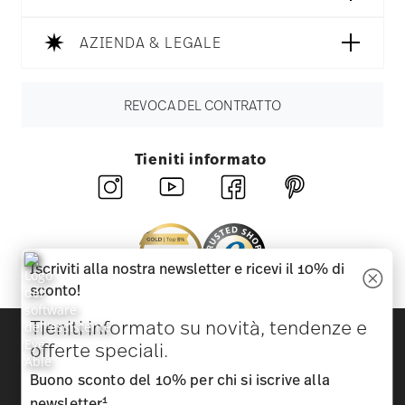
AZIENDA & LEGALE
REVOCA DEL CONTRATTO
Tieniti informato
Iscriviti alla nostra newsletter e ricevi il 10% di
sconto!
Tieniti informato su novità, tendenze e
Scopri tutti i nostri brand
offerte speciali.
Bellezza e funzionalità per la tua casa
Buono sconto del 10% per chi si iscrive alla
Homepage
CGC
Tutela della privacy
Informazioni
1
newsletter