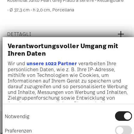
Rosenthal Junto Pearl Grey Piatto a servire - Rettangolare
- Ø 37,3 cm - h 2,0 cm, Porcellana
DETTAGLI
Verantwortungsvoller Umgang mit
Rosenthal
DIMENSIONI
Junto
Ihren Daten
Pearl Grey
37,30 cm
Wir und
unsere 1022 Partner
verarbeiten Ihre
AWARD WINNER
Porcellana
36,50 cm
persönlichen Daten, wie z. B. Ihre IP-Adresse,
Pearl Grey
20,70 cm
mithilfe von Technologien wie Cookies, um
10540-405201-12439
INFORMAZIONI SU CURA E
2,00 cm
Informationen auf Ihrem Gerät zu speichern und
4012438543451
SICUREZZA
1,06 kg
darauf zuzugreifen und so personalisierte Werbung
DE
0,00 cm
und Inhalte, Messungen von Werbung und Inhalten,
2019
280 gr
German Design Award 2018
Zielgruppenforschung sowie Entwicklung von
SPEDIZIONE E RESI
Rettangolare
Angeboten zu ermöglichen. Sie entscheiden
1,34 kg
Year: 2018
darüber, wer Ihre Daten für welche Zwecke nutzt.
3,4370 dm³
Issued by: Rat für Formgebung | Frankfurt am Main |
Einwilligungsauswahl
Services
Sie können Ihre Einwilligung jederzeit über die
Notwendig
Footer
Germany
Cookie-Erklärung oder durch Klicken auf das
Privacy Trigger Symbol ändern oder widerrufen
Präferenzen
Resistente al lavaggio in
Adatto al forno microonde
pagina dedicata alle
resi
Direttamente dal