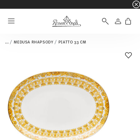
☀️ Summer SALE su articoli e collezioni selezi
Accedi
Menu
...
MEDUSA RHAPSODY
PIATTO 33 CM
Lista