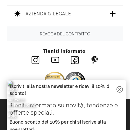
AZIENDA & LEGALE
REVOCA DEL CONTRATTO
Tieniti informato
Iscriviti alla nostra newsletter e ricevi il 10% di
sconto!
Tieniti informato su novità, tendenze e
Scopri tutti i nostri brand
offerte speciali.
Bellezza e funzionalità per la tua casa
Buono sconto del 10% per chi si iscrive alla
Homepage
CGC
Tutela della privacy
Informazioni
1
newsletter