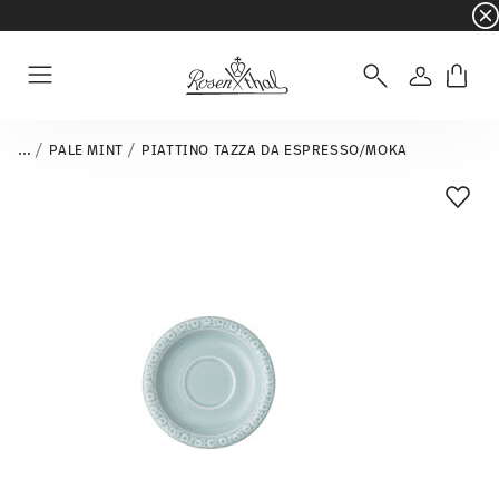
☀️ Summer SALE su articoli e collezioni selezi
Accedi
Menu
...
PALE MINT
PIATTINO TAZZA DA ESPRESSO/MOKA
Lista