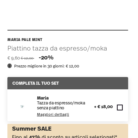
MARIA PALE MINT
Piattino tazza da espresso/moka
Price reduced from
to
-20%
€ 9,60
€ 12,00
Prezzo migliore in 30 giorni:
€ 12,00
COMPLETA IL TUO SET
Maria
Tazza da espresso/moka
+ € 18,00
senza piattino
Maggiori dettagli
Summer SALE
Fino al
47%
di sconto su articoli selezionati*