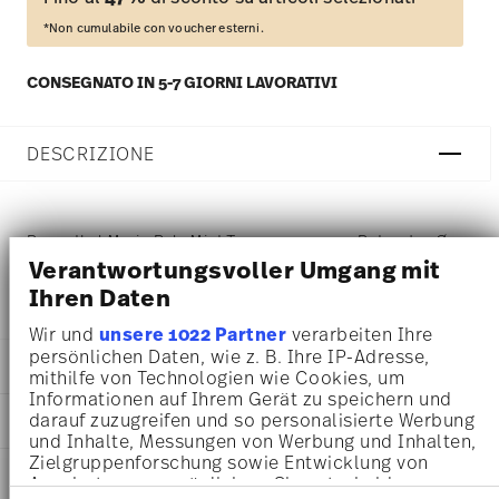
*Non cumulabile con voucher esterni.
CONSEGNATO IN 5-7 GIORNI LAVORATIVI
DESCRIZIONE
Rosenthal Maria Pale Mint Tazza espresso - Rotondo - Ø
Verantwortungsvoller Umgang mit
11,9 cm - h 1,4 cm, Porcellana
Ihren Daten
Wir und
unsere 1022 Partner
verarbeiten Ihre
persönlichen Daten, wie z. B. Ihre IP-Adresse,
DETTAGLI
mithilfe von Technologien wie Cookies, um
Informationen auf Ihrem Gerät zu speichern und
Rosenthal
darauf zuzugreifen und so personalisierte Werbung
DIMENSIONI
Maria
und Inhalte, Messungen von Werbung und Inhalten,
Pale Mint
11,90 cm
Zielgruppenforschung sowie Entwicklung von
INFORMAZIONI SU CURA E
Porcellana
Angeboten zu ermöglichen. Sie entscheiden
11,90 cm
SICUREZZA
Pale Mint