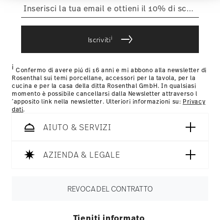
führen diese Informationen möglicherweise mit
articoli in stock. Puoi visualizzare i tempi di consegna per
weiteren Daten zusammen, die Sie ihnen
altri paesi
qui
.
bereitgestellt haben oder die sie im Rahmen Ihrer
Fornitore del servizio di spedizione:
Spediamo con UPS
Nutzung der Dienste gesammelt haben.
(consegna standard) in Italia.
i
Iscriviti
Tracciabilità
Riceverete un codice di tracciamento via e-
mail non appena il vostro pacco verrà spedito.
i
Resi:
Per i resi, si prega di utilizzare il nostro
servizio resi
.
Confermo di avere piú di 16 anni e mi abbono alla newsletter di
Rosenthal sui temi porcellane, accessori per la tavola, per la
cucina e per la casa della ditta Rosenthal GmbH. In qualsiasi
momento è possibile cancellarsi dalla Newsletter attraverso l
´apposito link nella newsletter. Ulteriori informazioni su:
Privacy
dati
.
AIUTO & SERVIZI
AZIENDA & LEGALE
REVOCA DEL CONTRATTO
Tieniti informato