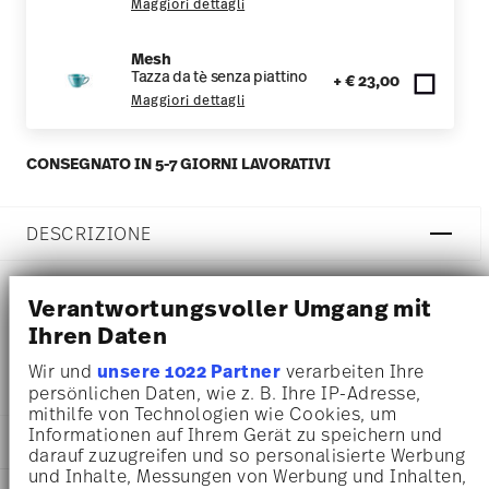
Maggiori dettagli
Mesh
Tazza da tè senza piattino
+ € 23,00
Maggiori dettagli
CONSEGNATO IN 5-7 GIORNI LAVORATIVI
DESCRIZIONE
Verantwortungsvoller Umgang mit
Rosenthal Mesh Colours Aqua Tazza caffè - Rotondo - Ø
Ihren Daten
15,5 cm - h 1,5 cm, Porcellana Aqua
Wir und
unsere 1022 Partner
verarbeiten Ihre
persönlichen Daten, wie z. B. Ihre IP-Adresse,
mithilfe von Technologien wie Cookies, um
Informationen auf Ihrem Gerät zu speichern und
DETTAGLI
darauf zuzugreifen und so personalisierte Werbung
und Inhalte, Messungen von Werbung und Inhalten,
Rosenthal