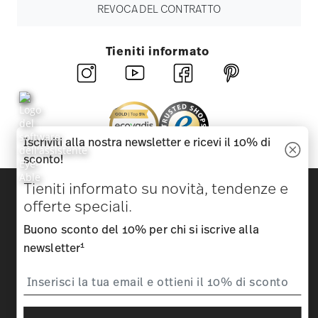
REVOCA DEL CONTRATTO
Tieniti informato
Iscriviti alla nostra newsletter e ricevi il 10% di
sconto!
Scopri tutti i nostri brand
Tieniti informato su novità, tendenze e
Bellezza e funzionalità per la tua casa
offerte speciali.
Buono sconto del 10% per chi si iscrive alla
Homepage
CGC
Tutela della privacy
Informazioni
1
newsletter
legali obbligatorie
Modificare il consenso ai cookie
*
Tutti i prezzi sono comprensivi di IVA e
più costi di spedizione.
1
Può usare il codice in occasione del Suo prossimo acquisto
inserendolo direttamente in fase d'ordine. Non è possibile utilizzarlo
in combinazione con ulteriori buoni/campagne promozionali. Il