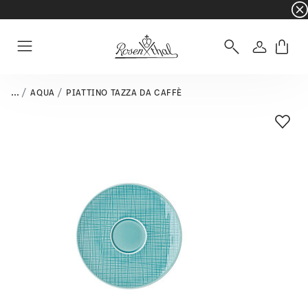
☀️ Summer SALE su articoli e collezioni selezi
Accedi
Menu
...
AQUA
PIATTINO TAZZA DA CAFFÈ
Lista