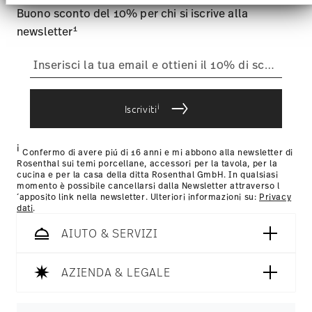
Website an unsere Partner für soziale Medien,
acquisto è inferiore a 69,90 €, saranno applicate le spese di
Buono sconto del 10% per chi si iscrive alla
Werbung und Analysen weiter. Unsere Partner
spedizione. Per l'Italia, queste ammontano a 9,90 €. Per
führen diese Informationen möglicherweise mit
1
newsletter
tutti gli altri paesi, puoi visualizzare i costi di spedizione
qui
.
weiteren Daten zusammen, die Sie ihnen
Tempi di spedizione in Italia:
5-7 giorni lavorativi per gli
bereitgestellt haben oder die sie im Rahmen Ihrer
articoli in stock. Puoi visualizzare i tempi di consegna per
Nutzung der Dienste gesammelt haben.
altri paesi
qui
.
Fornitore del servizio di spedizione:
Spediamo con UPS
(consegna standard) in Italia.
i
Iscriviti
Tracciabilità
Riceverete un codice di tracciamento via e-
mail non appena il vostro pacco verrà spedito.
i
Resi:
Per i resi, si prega di utilizzare il nostro
servizio resi
.
Confermo di avere piú di 16 anni e mi abbono alla newsletter di
Rosenthal sui temi porcellane, accessori per la tavola, per la
cucina e per la casa della ditta Rosenthal GmbH. In qualsiasi
momento è possibile cancellarsi dalla Newsletter attraverso l
´apposito link nella newsletter. Ulteriori informazioni su:
Privacy
dati
.
AIUTO & SERVIZI
AZIENDA & LEGALE