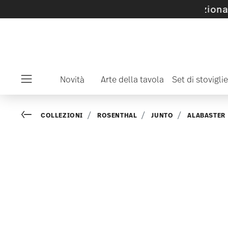
oli e collezioni SALE selezionati -
scopritelo 
Novità
Arte della tavola
Set di stoviglie
Menu
Go back
COLLEZIONI
ROSENTHAL
JUNTO
ALABASTER