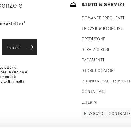
ndenze e
AIUTO & SERVIZI
consegna standard) in Italia.
-mail non appena il vostro pacco verrà spedito.
DOMANDE FREQUENTI
si
.
1
 newsletter
TROVA IL MIO ORDINE
croonde
SPEDIZIONE
i
Iscriviti
SERVIZIO RESI
PAGAMENTI
sletter di
STORE LOCATOR
 per la cucina e
momento è
BUONO REGALO ROSENT
sito link nella
CONTATTACI
SITEMAP
REVOCA DEL CONTRATT