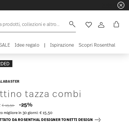
 prodotti, collezioni e altro...
Lista desideri
Accedi
SALE
Idee regalo
|
Ispirazione
Scopri Rosenthal
RDED
ALABASTER
ttino tazza combi
Price reduced from
to
-25%
2
€ 15,50
o migliore in 30 giorni:
€ 15,50
TTATO DA ROSENTHAL DESIGNER TONETTI DESIGN