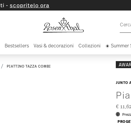
ora
Cerca
Bestsellers
Vasi & decorazioni
Collezioni
☀️ Summer 
AWA
PIATTINO TAZZA COMBI
JUNTO 
Pia
€ 11,6
Prezz
PROGE