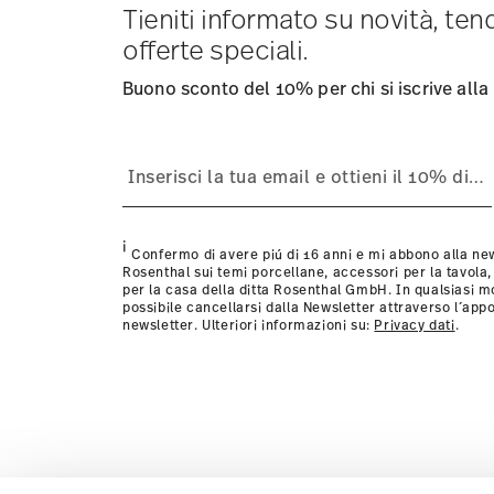
consegna per altri paesi
Tieniti informato su novità, te
qui
.
Fornitore del servizio di spedizione:
Spediamo con UPS (
offerte speciali.
Tracciabilità
Riceverete un codice di tracciamento via e
Resi:
Per i resi, si prega di utilizzare il nostro
servizio re
Buono sconto del 10% per chi si iscrive alla
Resistente al lavaggio in
Adatto al forno mi
lavastoviglie
i
Confermo di avere piú di 16 anni e mi abbono alla new
Rosenthal sui temi porcellane, accessori per la tavola,
per la casa della ditta Rosenthal GmbH. In qualsiasi 
possibile cancellarsi dalla Newsletter attraverso l´appo
newsletter. Ulteriori informazioni su:
Privacy dati
.