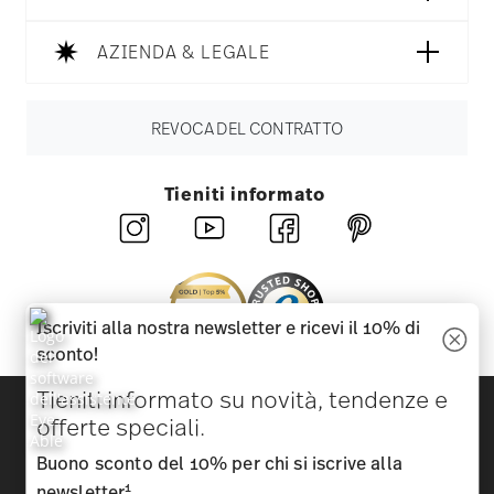
AZIENDA & LEGALE
REVOCA DEL CONTRATTO
Tieniti informato
Iscriviti alla nostra newsletter e ricevi il 10% di
sconto!
Tieniti informato su novità, tendenze e
Scopri tutti i nostri brand
offerte speciali.
Bellezza e funzionalità per la tua casa
Buono sconto del 10% per chi si iscrive alla
Homepage
CGC
Tutela della privacy
Informazioni
1
newsletter