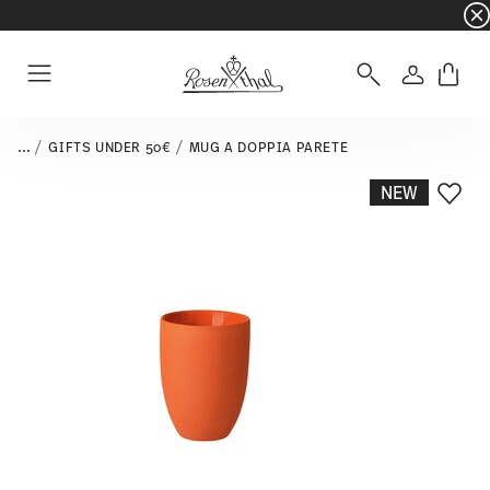
☀️ Summer SALE – Risparmia ancora di più: 5% d
Accedi
Menu
...
GIFTS UNDER 50€
MUG A DOPPIA PARETE
NEW
Lista