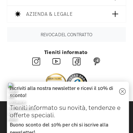
AZIENDA & LEGALE
REVOCA DEL CONTRATTO
Tieniti informato
Iscriviti alla nostra newsletter e ricevi il 10% di
sconto!
Tieniti informato su novità, tendenze e
Scopri tutti i nostri brand
offerte speciali.
Bellezza e funzionalità per la tua casa
Buono sconto del 10% per chi si iscrive alla
Homepage
CGC
Tutela della privacy
Informazioni
1
newsletter