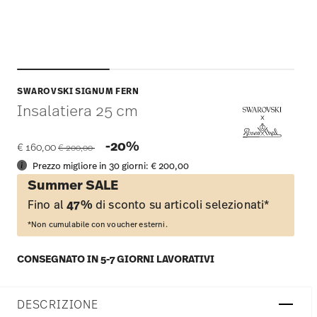
SWAROVSKI SIGNUM FERN
Insalatiera 25 cm
Price reduced from
to
-20%
€ 160,00
€ 200,00
Prezzo migliore in 30 giorni:
€ 200,00
Summer SALE
Fino al
47%
di sconto su articoli selezionati*
*Non cumulabile con voucher esterni.
CONSEGNATO IN 5-7 GIORNI LAVORATIVI
DESCRIZIONE