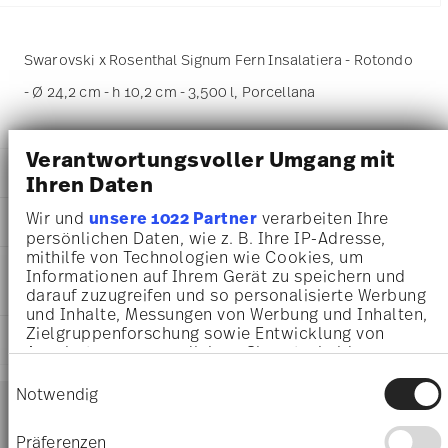
Swarovski x Rosenthal Signum Fern Insalatiera - Rotondo
- Ø 24,2 cm - h 10,2 cm - 3,500 l, Porcellana
Verantwortungsvoller Umgang mit
DETTAGLI
Ihren Daten
Swarovski x Rosenthal
Wir und
unsere 1022 Partner
verarbeiten Ihre
DIMENSIONI
Swarovski SIGNUM
persönlichen Daten, wie z. B. Ihre IP-Adresse,
Fern
mithilfe von Technologien wie Cookies, um
24,20 cm
INFORMAZIONI SU CURA E
Porcellana
Informationen auf Ihrem Gerät zu speichern und
24,20 cm
SICUREZZA
Fern
darauf zuzugreifen und so personalisierte Werbung
24,20 cm
und Inhalte, Messungen von Werbung und Inhalten,
10570-426349-13325
10,20 cm
Zielgruppenforschung sowie Entwicklung von
9009656343869
SPEDIZIONE E RESI
3.50 l
Angeboten zu ermöglichen. Sie entscheiden
DE
1,67 kg
darüber, wer Ihre Daten für welche Zwecke nutzt.
2022
Einwilligungsauswahl
28,00 cm
Sie können Ihre Einwilligung jederzeit über die
Services
Notwendig
Rotondo
Footer
28,00 cm
Cookie-Erklärung oder durch Klicken auf das
11,60 cm
Privacy Trigger Symbol ändern oder widerrufen
Präferenzen
496 gr