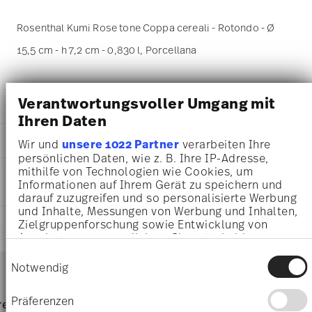
Rosenthal Kumi Rose tone Coppa cereali - Rotondo - Ø
15,5 cm - h 7,2 cm - 0,830 l, Porcellana
Verantwortungsvoller Umgang mit
DETTAGLI
Ihren Daten
Rosenthal
DIMENSIONI
Wir und
unsere 1022 Partner
verarbeiten Ihre
Kumi
persönlichen Daten, wie z. B. Ihre IP-Adresse,
Rose tone
15,50 cm
mithilfe von Technologien wie Cookies, um
INFORMAZIONI SU CURA E
Porcellana
15,50 cm
Informationen auf Ihrem Gerät zu speichern und
SICUREZZA
Rose tone
15,50 cm
darauf zuzugreifen und so personalisierte Werbung
10580-405334-15455
7,20 cm
und Inhalte, Messungen von Werbung und Inhalten,
4012438577166
SPEDIZIONE E RESI
Zielgruppenforschung sowie Entwicklung von
0.83 l
CN
Angeboten zu ermöglichen. Sie entscheiden
263 gr
2024
darüber, wer Ihre Daten für welche Zwecke nutzt.
28 gr
Einwilligungsauswahl
Services
dicembre 31, 2026
Sie können Ihre Einwilligung jederzeit über die
Footer
Notwendig
291 gr
Cookie-Erklärung oder durch Klicken auf das
Rotondo
0,8890 dm³
Privacy Trigger Symbol ändern oder widerrufen
Resistente al lavaggio in
Adatto al forno microonde
Präferenzen
pagina dedicata alle
resi
Direttamente dal
Spediz