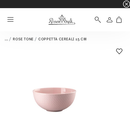
☀️ Summer SALE su articoli e collezioni selezi
Accedi
Menu
...
ROSE TONE
COPPETTA CEREALI 15 CM
Lista