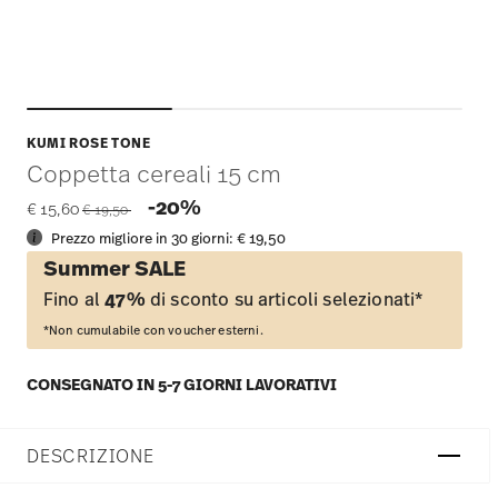
KUMI ROSE TONE
Coppetta cereali 15 cm
Price reduced from
to
-20%
€ 15,60
€ 19,50
Prezzo migliore in 30 giorni:
€ 19,50
Summer SALE
Fino al
47%
di sconto su articoli selezionati*
*Non cumulabile con voucher esterni.
CONSEGNATO IN 5-7 GIORNI LAVORATIVI
DESCRIZIONE