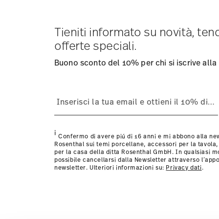
visualizzare i costi di spedizione
qui
.
Tempi di spedizione in Italia:
5-7 giorni lavorativi per gli
consegna per altri paesi
Tieniti informato su novità, te
qui
.
Fornitore del servizio di spedizione:
Spediamo con UPS (
offerte speciali.
Tracciabilità
Riceverete un codice di tracciamento via e
Resi:
Per i resi, si prega di utilizzare il nostro
servizio re
Buono sconto del 10% per chi si iscrive alla
Resistente al lavaggio in
Adatto al forno mi
lavastoviglie
i
Confermo di avere piú di 16 anni e mi abbono alla new
Rosenthal sui temi porcellane, accessori per la tavola,
per la casa della ditta Rosenthal GmbH. In qualsiasi 
possibile cancellarsi dalla Newsletter attraverso l´appo
newsletter. Ulteriori informazioni su:
Privacy dati
.