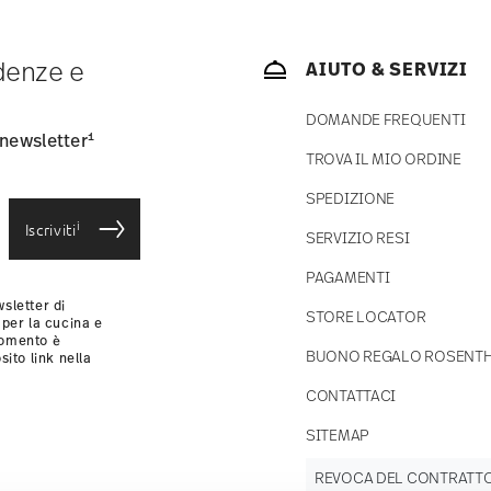
 articoli in stock. Puoi visualizzare i tempi di
ndenze e
AIUTO & SERVIZI
consegna standard) in Italia.
-mail non appena il vostro pacco verrà spedito.
DOMANDE FREQUENTI
si
.
1
 newsletter
TROVA IL MIO ORDINE
croonde
Sicuro per il contatto con gli
alimenti
SPEDIZIONE
i
Iscriviti
SERVIZIO RESI
PAGAMENTI
sletter di
STORE LOCATOR
 per la cucina e
momento è
BUONO REGALO ROSENT
sito link nella
CONTATTACI
SITEMAP
REVOCA DEL CONTRATT