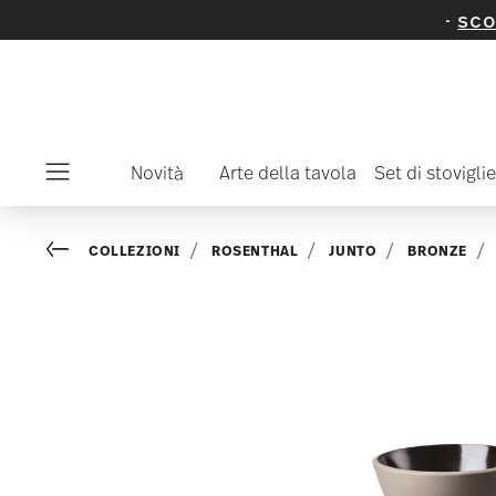
 articoli e collezioni selezionati -
scopritelo
Novità
Arte della tavola
Set di stoviglie
Menu
Go back
COLLEZIONI
ROSENTHAL
JUNTO
BRONZE