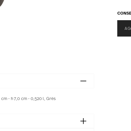
CONSE
AG
cm - h 7,0 cm - 0,520 l, Grès