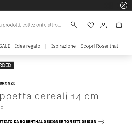
 prodotti, collezioni e altro...
Lista desideri
Accedi
SALE
Idee regalo
|
Ispirazione
Scopri Rosenthal
RDED
 BRONZE
ppetta cereali 14 cm
00
TTATO DA ROSENTHAL DESIGNER TONETTI DESIGN