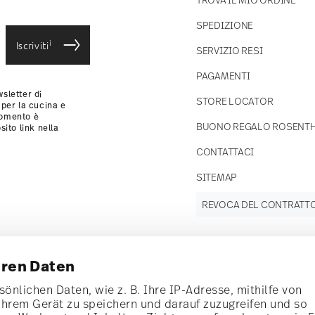
SPEDIZIONE
i
Iscriviti
SERVIZIO RESI
PAGAMENTI
sletter di
STORE LOCATOR
 per la cucina e
momento è
BUONO REGALO ROSENT
sito link nella
CONTATTACI
SITEMAP
REVOCA DEL CONTRATT
hren Daten
Tieniti
informato
önlichen Daten, wie z. B. Ihre IP-Adresse, mithilfe von
Ihrem Gerät zu speichern und darauf zuzugreifen und so