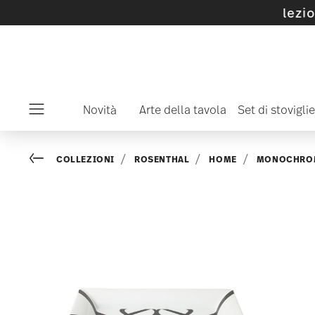
coli e collezioni SALE selezionati -
scopritelo 
Novità
Arte della tavola
Set di stoviglie
Menu
Go back
COLLEZIONI
ROSENTHAL
HOME
MONOCHRO