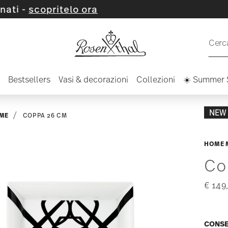
ora
Cerca
Bestsellers
Vasi & decorazioni
Collezioni
☀️ Summer 
NEW
ME
COPPA 26 CM
HOME
Co
€ 149
CONSE