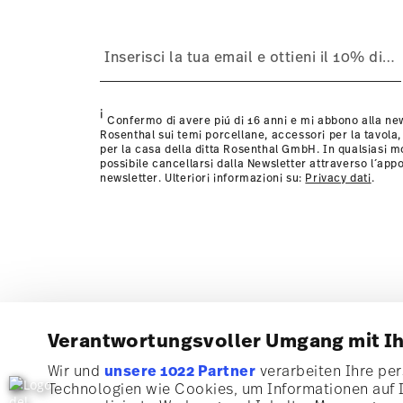
i
Confermo di avere piú di 16 anni e mi abbono alla new
Rosenthal sui temi porcellane, accessori per la tavola,
per la casa della ditta Rosenthal GmbH. In qualsiasi 
possibile cancellarsi dalla Newsletter attraverso l´appo
newsletter. Ulteriori informazioni su:
Privacy dati
.
Verantwortungsvoller Umgang mit I
Wir und
unsere 1022 Partner
verarbeiten Ihre pers
Technologien wie Cookies, um Informationen auf 
Iscriviti alla nostra newsletter e ricevi il 10% di sconto!