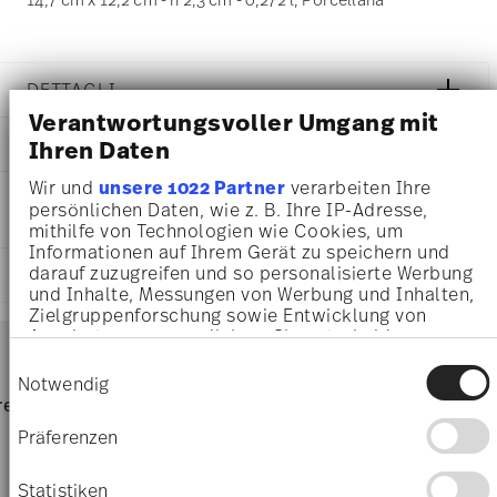
DETTAGLI
Verantwortungsvoller Umgang mit
Versace
DIMENSIONI
Ihren Daten
Barocco
Barocco Haze
14,70 cm
Wir und
unsere 1022 Partner
verarbeiten Ihre
INFORMAZIONI SU CURA E
Porcellana
12,20 cm
persönlichen Daten, wie z. B. Ihre IP-Adresse,
SICUREZZA
Haze
mithilfe von Technologien wie Cookies, um
2,30 cm
14269-403767-25815
Informationen auf Ihrem Gerät zu speichern und
0.27 l
4012437397369
darauf zuzugreifen und so personalisierte Werbung
SPEDIZIONE E RESI
259 gr
DE
und Inhalte, Messungen von Werbung und Inhalten,
465 gr
Zielgruppenforschung sowie Entwicklung von
2024
2,4360 dm³
Services
Angeboten zu ermöglichen. Sie entscheiden
Quadrato
Footer
darüber, wer Ihre Daten für welche Zwecke nutzt.
Einwilligungsauswahl
Sie können Ihre Einwilligung jederzeit über die
Notwendig
Sicuro per il contatto con gli
Lavare a mano
Cookie-Erklärung oder durch Klicken auf das
pagina dedicata alle
resi
Direttamente dal
Spediz
Privacy Trigger Symbol ändern oder widerrufen
alimenti
spedizioni
produttore
per 
Präferenzen
Wenn Sie es erlauben, würden wir auch gerne:
Spedizione gratuita per ordini superiori ar 69,90 €:
La
Informationen über Ihre geografische Lage
Statistiken
Scatola regalo