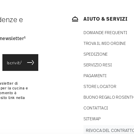
 articoli in stock. Puoi visualizzare i tempi di
ndenze e
AIUTO & SERVIZI
consegna standard) in Italia.
-mail non appena il vostro pacco verrà spedito.
DOMANDE FREQUENTI
si
.
1
 newsletter
TROVA IL MIO ORDINE
SPEDIZIONE
i
Iscriviti
SERVIZIO RESI
PAGAMENTI
sletter di
STORE LOCATOR
 per la cucina e
momento è
BUONO REGALO ROSENT
sito link nella
CONTATTACI
SITEMAP
REVOCA DEL CONTRATT