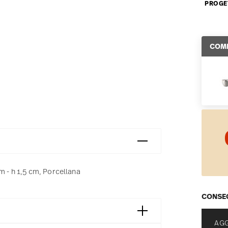
PROGE
COMP
m - h 1,5 cm, Porcellana
CONSEG
AGG