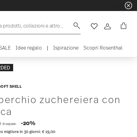
 prodotti, collezioni e altro...
Lista desideri
Accedi
SALE
Idee regalo
|
Ispirazione
Scopri Rosenthal
RDED
SOFT SHELL
perchio zuchereiera con
cca
Price reduced from
to
-20%
0
€ 19,00
o migliore in 30 giorni:
€ 19,00