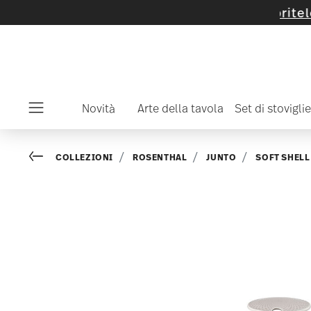
coli e collezioni selezionati -
scopritelo ora
Novità
Arte della tavola
Set di stoviglie
Menu
Go back
COLLEZIONI
ROSENTHAL
JUNTO
SOFT SHELL