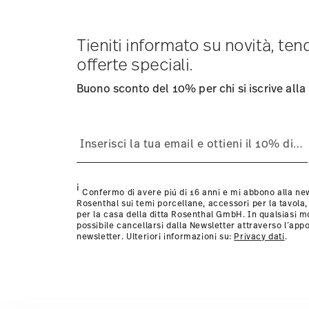
visualizzare i costi di spedizione
qui
.
Tempi di spedizione in Italia:
5-7 giorni lavorativi per gli
consegna per altri paesi
Tieniti informato su novità, te
qui
.
Fornitore del servizio di spedizione:
Spediamo con UPS (
offerte speciali.
Tracciabilità
Riceverete un codice di tracciamento via e
Resi:
Per i resi, si prega di utilizzare il nostro
servizio re
Buono sconto del 10% per chi si iscrive alla
i
Confermo di avere piú di 16 anni e mi abbono alla new
Rosenthal sui temi porcellane, accessori per la tavola,
per la casa della ditta Rosenthal GmbH. In qualsiasi 
possibile cancellarsi dalla Newsletter attraverso l´appo
newsletter. Ulteriori informazioni su:
Privacy dati
.