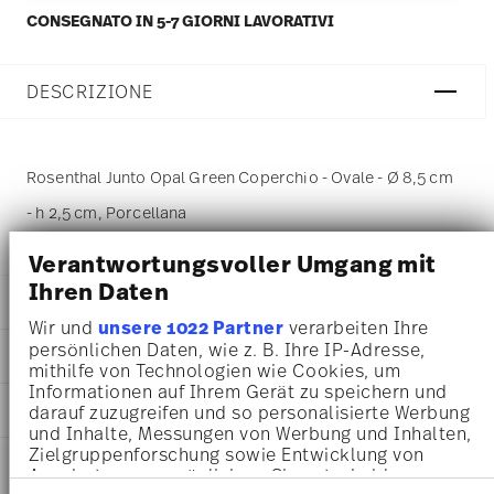
CONSEGNATO IN 5-7 GIORNI LAVORATIVI
DESCRIZIONE
Rosenthal Junto Opal Green Coperchio - Ovale - Ø 8,5 cm
- h 2,5 cm, Porcellana
Verantwortungsvoller Umgang mit
Ihren Daten
DETTAGLI
Wir und
unsere 1022 Partner
verarbeiten Ihre
Rosenthal
persönlichen Daten, wie z. B. Ihre IP-Adresse,
DIMENSIONI
Junto
mithilfe von Technologien wie Cookies, um
Opal Green
Informationen auf Ihrem Gerät zu speichern und
8,50 cm
AWARD WINNER
Porcellana
darauf zuzugreifen und so personalisierte Werbung
8,50 cm
und Inhalte, Messungen von Werbung und Inhalten,
Opal Green
5,50 cm
Zielgruppenforschung sowie Entwicklung von
10540-405204-14232
INFORMAZIONI SU CURA E
2,50 cm
Angeboten zu ermöglichen. Sie entscheiden
4012438542270
SICUREZZA
63 gr