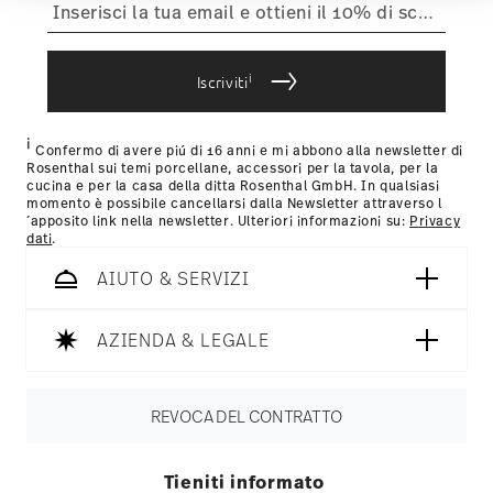
articoli in stock. Puoi visualizzare i tempi di consegna per
weiteren Daten zusammen, die Sie ihnen
altri paesi
qui
.
bereitgestellt haben oder die sie im Rahmen Ihrer
Fornitore del servizio di spedizione:
Spediamo con UPS
Nutzung der Dienste gesammelt haben.
(consegna standard) in Italia.
i
Iscriviti
Tracciabilità
Riceverete un codice di tracciamento via e-
mail non appena il vostro pacco verrà spedito.
i
Resi:
Per i resi, si prega di utilizzare il nostro
servizio resi
.
Confermo di avere piú di 16 anni e mi abbono alla newsletter di
Rosenthal sui temi porcellane, accessori per la tavola, per la
cucina e per la casa della ditta Rosenthal GmbH. In qualsiasi
momento è possibile cancellarsi dalla Newsletter attraverso l
´apposito link nella newsletter. Ulteriori informazioni su:
Privacy
dati
.
AIUTO & SERVIZI
AZIENDA & LEGALE
REVOCA DEL CONTRATTO
Tieniti informato