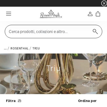
☀️ Summer SALE su articoli e collezioni selezi
Accedi
Menu
Cerca prodotti, collezioni e altro...
...
ROSENTHAL
TRIU
Triu
Filtra