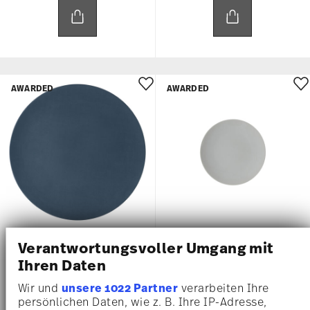
AWARDED
AWARDED
TAC SENSUAL
TAC SENSUAL
Verantwortungsvoller Umgang mit
Ihren Daten
Piatto segnaposto 33 cm
Piatto piano 16 cm
Wir und
unsere 1022 Partner
verarbeiten Ihre
€ 66,50
€ 21,00
persönlichen Daten, wie z. B. Ihre IP-Adresse,