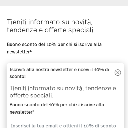
Tieniti informato su novità,
tendenze e offerte speciali.
Buono sconto del 10% per chi si iscrive alla
1
newsletter
Iscriviti alla nostra newsletter e ricevi il 10% di
sconto!
i
Iscriviti
Tieniti informato su novità, tendenze e
offerte speciali.
i
Confermo di avere piú di 16 anni e mi abbono alla newsletter di
Buono sconto del 10% per chi si iscrive alla
Rosenthal sui temi porcellane, accessori per la tavola, per la
cucina e per la casa della ditta Rosenthal GmbH. In qualsiasi
1
newsletter
momento è possibile cancellarsi dalla Newsletter attraverso l
´apposito link nella newsletter. Ulteriori informazioni su:
Privacy
dati
.