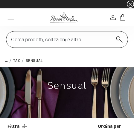
☀️ Summer SALE su articoli e collezioni selezi
Accedi
Menu
Cerca prodotti, collezioni e altro...
...
TAC
SENSUAL
Sensual
Filtra