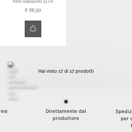
Piatto segnaposto 33 cm
€ 66,50
Hai visto 17 di 17 prodotti
Services
Footer
resi
Direttamente dal
Spediz
produttore
per 