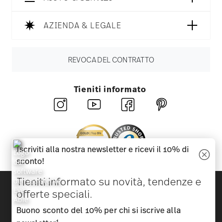
AZIENDA & LEGALE
REVOCA DEL CONTRATTO
Tieniti informato
Iscriviti alla nostra newsletter e ricevi il 10% di
sconto!
Tieniti informato su novità, tendenze e
Scopri tutti i nostri brand
offerte speciali.
Bellezza e funzionalità per la tua casa
Buono sconto del 10% per chi si iscrive alla
Homepage
CGC
Tutela della privacy
Informazioni
1