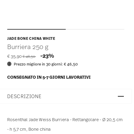
JADE BONE CHINA WHITE
Burriera 250 g
Price reduced from
to
-23%
€ 35,90
€ 46,50
Prezzo migliore in 30 giorni:
€ 46,50
CONSEGNATO IN 5-7 GIORNI LAVORATIVI
DESCRIZIONE
Rosenthal Jade Weiss Burriera - Rettangolare - Ø 20,5 cm
- h 5,7 cm, Bone china