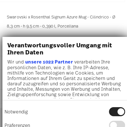
Swarovski x Rosenthal Signum Azure Mug - Cilindrico - Ø
8,3 cm - h 9,5 cm - 0,390 l, Porcellana
Verantwortungsvoller Umgang mit
DETTAGLI
Ihren Daten
Swarovski x Rosenthal
Wir und
unsere 1022 Partner
verarbeiten Ihre
DIMENSIONI
Swarovski SIGNUM
persönlichen Daten, wie z. B. Ihre IP-Adresse,
Azure
mithilfe von Technologien wie Cookies, um
8,30 cm
INFORMAZIONI SU CURA E
Porcellana
Informationen auf Ihrem Gerät zu speichern und
11,20 cm
SICUREZZA
Azure
darauf zuzugreifen und so personalisierte Werbung
8,30 cm
und Inhalte, Messungen von Werbung und Inhalten,
10570-426351-15505
9,50 cm
Zielgruppenforschung sowie Entwicklung von
9009656484777
SPEDIZIONE E RESI
0.39 l
Angeboten zu ermöglichen. Sie entscheiden
DE
196 gr
darüber, wer Ihre Daten für welche Zwecke nutzt.
2022
Einwilligungsauswahl
16,00 cm
Sie können Ihre Einwilligung jederzeit über die
Services
Notwendig
Cilindrico
Footer
16,00 cm
Cookie-Erklärung oder durch Klicken auf das
10,20 cm
Privacy Trigger Symbol ändern oder widerrufen
Präferenzen
212 gr