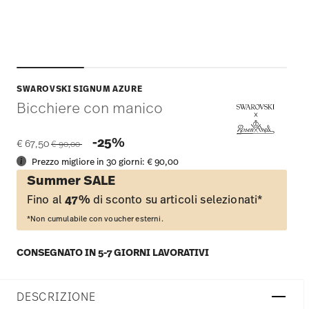
SWAROVSKI SIGNUM AZURE
Bicchiere con manico
Price reduced from
to
-25%
€ 67,50
€ 90,00
Prezzo migliore in 30 giorni:
€ 90,00
Summer SALE
Fino al
47%
di sconto su articoli selezionati*
*Non cumulabile con voucher esterni.
CONSEGNATO IN 5-7 GIORNI LAVORATIVI
DESCRIZIONE