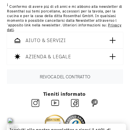
i
Resi:
Per i resi, si prega di utilizzare il nostro
servizio resi
.
Confermo di avere piú di 16 anni e mi abbono alla newsletter di
Rosenthal sui temi porcellane, accessori per la tavola, per la
cucina e per la casa della ditta Rosenthal GmbH. In qualsiasi
momento è possibile cancellarsi dalla Newsletter attraverso l
´apposito link nella newsletter. Ulteriori informazioni su:
Privacy
dati
.
AIUTO & SERVIZI
AZIENDA & LEGALE
REVOCA DEL CONTRATTO
Tieniti informato