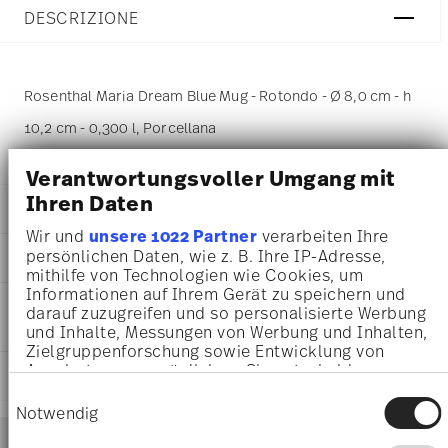
DESCRIZIONE
Rosenthal Maria Dream Blue Mug - Rotondo - Ø 8,0 cm - h
10,2 cm - 0,300 l, Porcellana
Verantwortungsvoller Umgang mit
Ihren Daten
DETTAGLI
Wir und
unsere 1022 Partner
verarbeiten Ihre
Rosenthal
persönlichen Daten, wie z. B. Ihre IP-Adresse,
DIMENSIONI
Maria
mithilfe von Technologien wie Cookies, um
Dream Blue
Informationen auf Ihrem Gerät zu speichern und
8,00 cm
INFORMAZIONI SU CURA E
Porcellana
darauf zuzugreifen und so personalisierte Werbung
11,00 cm
SICUREZZA
Dream Blue
und Inhalte, Messungen von Werbung und Inhalten,
8,30 cm
10430-407170-15505
Zielgruppenforschung sowie Entwicklung von
10,20 cm
Angeboten zu ermöglichen. Sie entscheiden
4012438570518
SPEDIZIONE E RESI
0.30 l
darüber, wer Ihre Daten für welche Zwecke nutzt.
DE
Einwilligungsauswahl
205 gr
Sie können Ihre Einwilligung jederzeit über die
Notwendig
2023
56 gr
Services
Cookie-Erklärung oder durch Klicken auf das
Rotondo
Footer
261 gr
Privacy Trigger Symbol ändern oder widerrufen