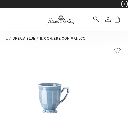
☀️ Summer SALE su articoli e collezioni selezi
Accedi
Menu
...
DREAM BLUE
BICCHIERE CON MANICO
Lista