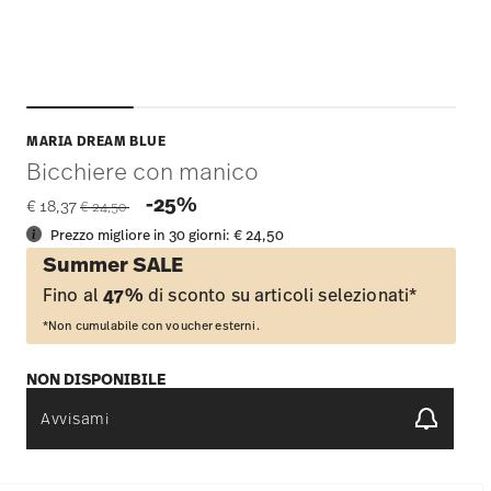
MARIA DREAM BLUE
Bicchiere con manico
Price reduced from
to
-25%
€ 18,37
€ 24,50
Prezzo migliore in 30 giorni:
€ 24,50
Summer SALE
Fino al
47%
di sconto su articoli selezionati*
*Non cumulabile con voucher esterni.
NON DISPONIBILE
Avvisami